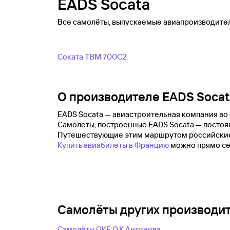
EADS Socata
Все самолёты, выпускаемые авиапроизводител
Соката TBM 700C2
О производителе EADS Socat
EADS Socata — авиастроительная компания во 
Самолеты, построенные EADS Socata — постоян
Путешествующие этим маршрутом российские
Купить авиабилеты в Францию
можно прямо сей
Самолёты других производи
Самолëты ОКБ О.К.Антонова