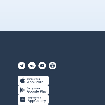
Загрузите в
App Store
Загрузите в
Google Play
Загрузите в
AppGallery