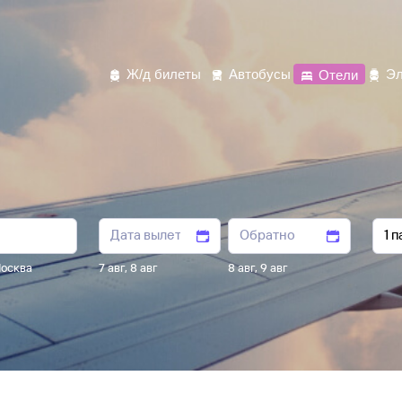
Ж/д билеты
Автобусы
Отели
Эл
осква
7 авг
,
8 авг
8 авг
,
9 авг