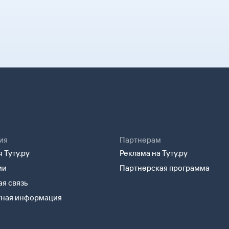
ия
Партнерам
 Туту.ру
Реклама на Туту.ру
ии
Партнерская программа
я связь
тная информация