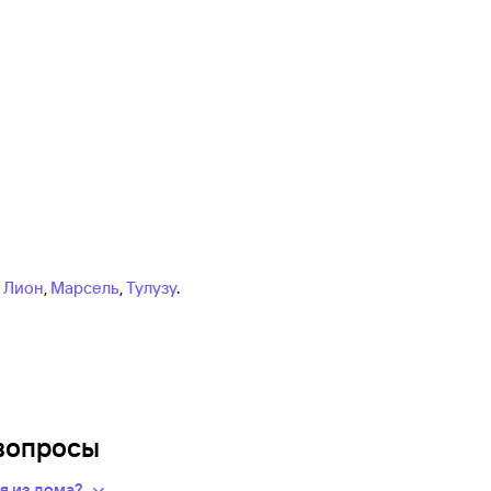
,
Лион
,
Марсель
,
Тулузу
.
вопросы
дя из дома?