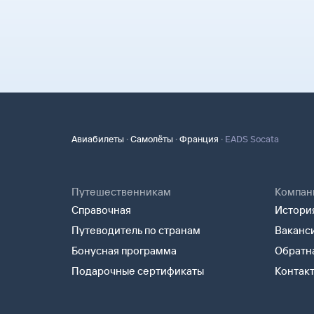
·
·
·
Авиабилеты
Самолёты
Франция
EADS Socata
Путешественникам
Компан
Справочная
История
Путеводитель по странам
Ваканс
Бонусная программа
Обратна
Подарочные сертификаты
Контак