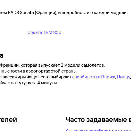
ем EADS Socata (Франция), и подробности о каждой модели.
Соката TBM 850
a
Франции, которая выпускает 2 модели самолетов.
ные гости в аэропортах этой страны.
 пассажиры чаще всего выбирают
авиабилеты в Париж
,
Ниццу
час на Туту.ру за 4 минуты.
телей
Часто задаваемые 
Как купить авиабилет, не выхо