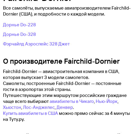
Все самолёты, выпускаемые авиапроизводителем Fairchild-
Dornier (США), и подробности о каждой модели.
Дорнье Do-228
Дорнье Do-328
Фэрчайлд Аэроспейс 328 Джет
О производителе Fairchild-Dornier
Fairchild-Dornier — авиастроительная компания в США,
которая выпускает 3 модели самолетов.
Самолеты, построенные Fairchild-Dornier — постоянные
гости в аэропортах этой страны.
Путешествующие этим маршрутом российские граждане
чаще всего выбирают
авиабилеты в Чикаго
,
Нью-Йорк
,
Хьюстон
,
Лос-Анджелес
,
Денвер
.
Купить авиабилеты в США
можно прямо сейчас за 4 минуты
на Туту.ру.