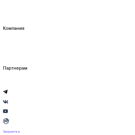
Путеводитель по странам
Бонусная программа
Подарочные сертификаты
Компания
История Туту.ру
Вакансии
Обратная связь
Контактная информация
Партнерам
Реклама на Туту.ру
Партнерская программа
Загрузите в