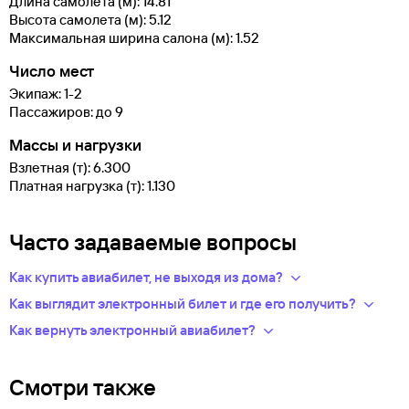
Длина самолета (м): 14.81
Высота самолета (м): 5.12
Максимальная ширина салона (м): 1.52
Число мест
Экипаж: 1-2
Пассажиров: до 9
Массы и нагрузки
Взлетная (т): 6.300
Платная нагрузка (т): 1.130
Часто задаваемые вопросы
Как купить авиабилет, не выходя из дома?
Укажите в нужных полях маршрут, дату поездки и число
Как выглядит электронный билет и где его получить?
пассажиров.Система подберет варианты
После оплаты на сайте, в базе данных авиакомпании
Как вернуть электронный авиабилет?
из предложений сотен авиакомпаний.
появится новая запись — это и есть ваш электронный билет.
Правила возврата билетов определяет авиакомпания.
Из списка рейсов выберите удобный для вас.
Теперь вся информация о перелете будет храниться
Обычно чем дешевле билет, тем меньше денег вы сможете
Введите личные данные — они необходимы для
у авиакомпании-перевозчика.
Смотри также
вернуть.
оформления билетов. Туту.ру передает их только