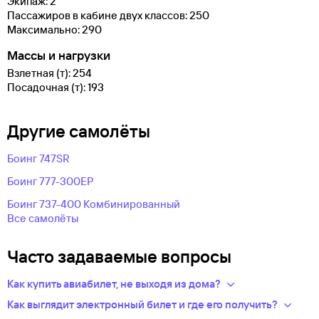
Экипаж: 2
Пассажиров в кабине двух классов: 250
Максимально: 290
Массы и нагрузки
Взлетная (т): 254
Посадочная (т): 193
Другие самолëты
Боинг 747SR
Боинг 777-300ЕР
Боинг 737-400 Комбинированный
Все самолëты
Часто задаваемые вопросы
Как купить авиабилет, не выходя из дома?
Укажите в нужных полях маршрут, дату поездки и число
Как выглядит электронный билет и где его получить?
пассажиров.Система подберет варианты