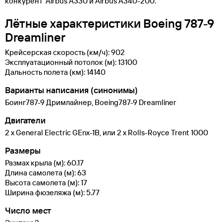
конкурент Airbus A330 и Airbus А340-200.
Лётные характеристики Boeing 787-9
Dreamliner
Крейсерская скорость (км/ч): 902
Эксплуатационный потолок (м): 13100
Дальность полета (км): 14140
Варианты написания (синонимы)
Боинг787-9 Дримлайнер, Boeing787-9 Dreamliner
Двигатели
2 x General Electric GEnx-1B, или 2 x Rolls-Royce Trent 1000
Размеры
Размах крыла (м): 60.17
Длина самолета (м): 63
Высота самолета (м): 17
Ширина фюзеляжа (м): 5.77
Число мест