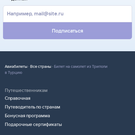
контакты агентства-партнера, через которое оформлен
Она может пригодиться на паспортном контроле
билет. Вы можете связаться с ним напрямую.
за границей, хотя для посадки в самолет вам понадобится
только паспорт.
Подписаться
·
·
Авиабилеты
Все страны
Билет на самолет из Триполи
в Турцию
Путешественникам
Справочная
Путеводитель по странам
Бонусная программа
Подарочные сертификаты