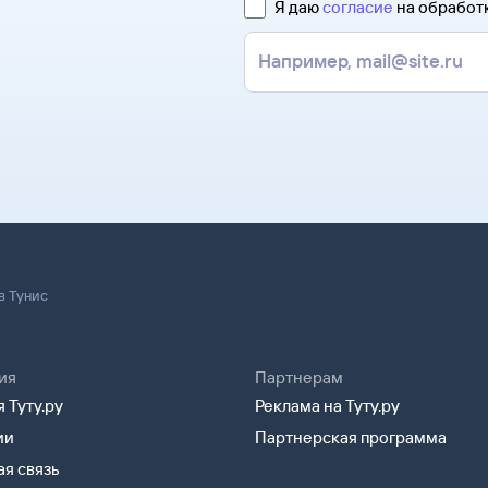
Я даю
согласие
на обработ
 информация о перелете будет
мпания. Обычно чем дешевле
.
для оформления билетов.
 каналу.
умажной форме. Увидеть,
сь с оператором. Для этого
 не сам билет, а маршрутную
 после заказа билетов на сайте
лета и все сведения о вашем
билетов» и кратко опишите свою
лектронной почте. Советуем
удут контакты агентства-
а может пригодиться
можете связаться с ним
 посадки в самолет вам
в Тунис
ия
Партнерам
 Туту.ру
Реклама на Туту.ру
ии
Партнерская программа
я связь