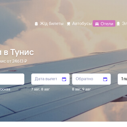
Ж/д билеты
Автобусы
Отели
Эл
 в Тунис
ис от 24613 ₽
осква
7 авг
,
8 авг
8 авг
,
9 авг