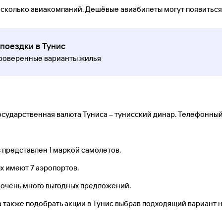
есколько авиакомпаний. Дешёвые авиабилеты могут появиться
поездки в Тунис
проверенные варианты жилья
Государственная валюта Туниса – тунисский динар. Телефонный 
 представлен 1 маркой самолетов.
х имеют 7 аэропортов.
ас очень много выгодных предложений.
, а также подобрать акции в Тунис выбрав подходящий вариант