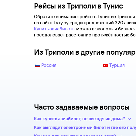
Рейсы из Триполи в Тунис
Обратите внимание: рейсы в Тунис из Триполи
на сайте Туту.ру среди предложений 320 ави
Купить авиабилеты
можно в эконом- и бизнес-к
преодолевает расстояние протяжённостью бол
Из Триполи в другие популя
Россия
Турция
Часто задаваемые вопросы
Как купить авиабилет, не выходя из дома?
Укажите в нужных полях маршрут, дату поез
Как выглядит электронный билет и где его пол
пассажиров.Система подберет варианты из
После оплаты на сайте, в базе данных авиаком