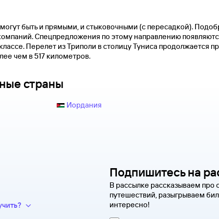
 могут быть и прямыми, и стыковочными (с пересадкой). Подоб
акомпаний. Спецпредложения по этому направлению появляютс
лассе. Перелет из Триполи в столицу Туниса продолжается пр
ее чем в 517 километров.
рные страны
Иордания
Подпишитесь на ра
В рассылке рассказываем про 
путешествий, разыгрываем бил
дки и число
интересно!
учить?
 предложений сотен
пании появится новая запись —