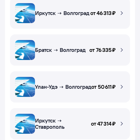
Иркутск → Волгоград
от
46 ⁠313 ⁠₽
Братск → Волгоград
от
76 ⁠335 ⁠₽
Улан-Удэ → Волгоград
от
50 ⁠611 ⁠₽
Иркутск →
от
47 ⁠314 ⁠₽
Ставрополь