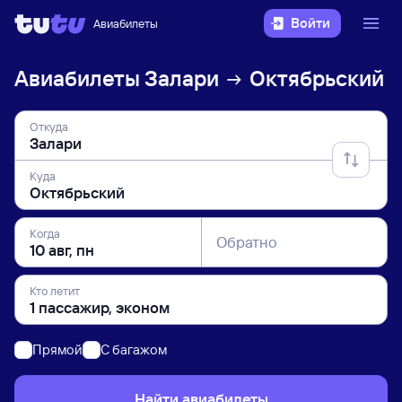
Войти
Авиабилеты
Авиабилеты
Залари
Октябрьский
Откуда
Куда
Когда
Обратно
Кто летит
Прямой
C багажом
Найти авиабилеты