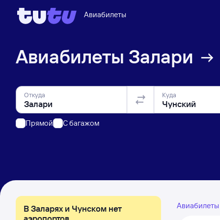
Авиабилеты
Авиабилеты
Залари
Откуда
Куда
Прямой
C багажом
Авиабилет
В Заларях и Чунском нет
аэропортов