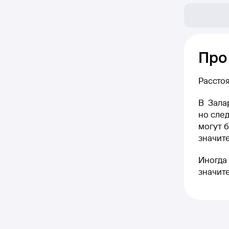
Про
Рассто
В Зала
но след
могут б
значите
Иногда 
значит