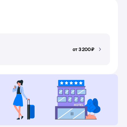
от
3 ⁠200 ⁠₽