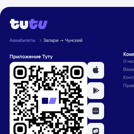
Авиабилеты
Залари
Чунский
Ком
Приложение Туту
О на
Вака
Конт
Прав