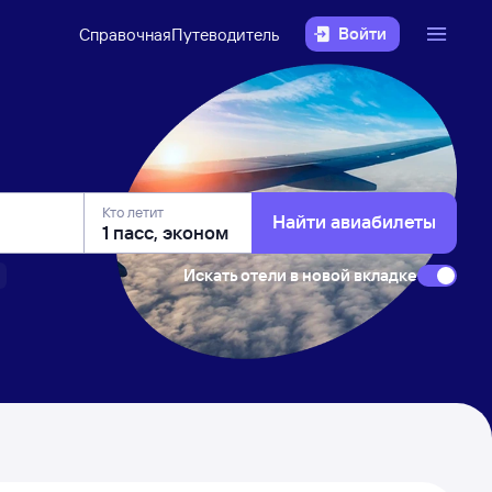
Войти
Справочная
Путеводитель
Кто летит
Найти авиабилеты
Искать отели в новой вкладке