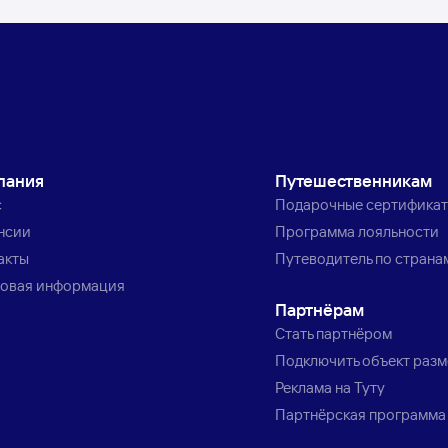
пания
Путешественникам
с
Подарочные сертифика
нсии
Программа лояльности
акты
Путеводитель по страна
овая информация
Партнёрам
Стать партнёром
Подключить объект раз
Реклама на Туту
Партнёрская программа