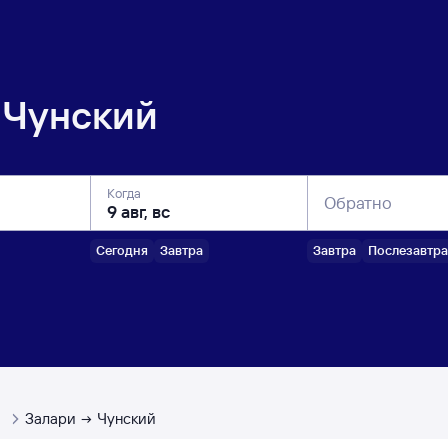
Чунский
Когда
Обратно
Сегодня
Завтра
Завтра
Послезавтра
ы
Залари
Чунский