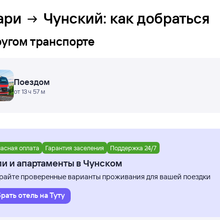
ари
Чунский
: как добраться
ругом транспорте
Поездом
от 13 ч 57 м
асная оплата
Гарантия заселения
Поддержка 24/7
и и апартаменты в Чунском
айте проверенные варианты проживания для вашей поездки
рать отель на Туту