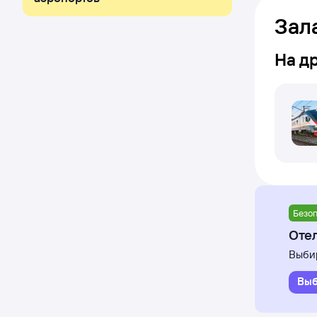
Зал
На д
Безоп
Отел
Выбир
Выб