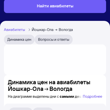
Найти авиабилеты
Авиабилеты
Йошкар-Ола
Вологда
Динамика цен
Вопросы и ответы
Динамика цен на авиабилеты
Йошкар-Ола
Вологда
На диаграмме выделены дни с
самыми дешёвыми
Подробнее
авиабилетами из Йошкар-Олы в Вологду, а также
понятно, как
примерно
меняется цена на ближайшие