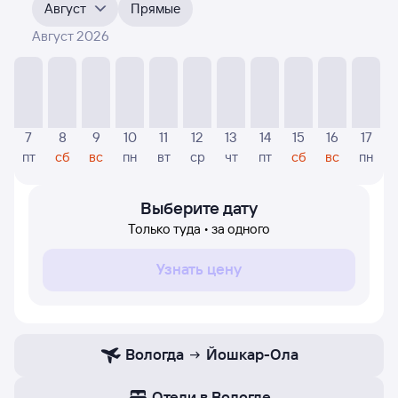
4-5 месяца. Выберите дату, перейдите по клику
Август
Прямые
к поиску авиабилетов и просмотру
точных цен
.
Август 2026
На диаграмме — отображаются цены, которые были
найдены посетителями Туту за последнее время.
Указанная цена была актуальна на дату поиска и может
отличаться от текущей цены.
Если никто не искал авиабилетов по маршруту
7
8
9
10
11
12
13
14
15
16
17
Йошкар-Ола — Вологда, то цены могут отсутствовать
пт
сб
вс
пн
вт
ср
чт
пт
сб
вс
пн
частично или полностью. В этом случае заполните
форму поиска в начале страницы, указав нужную вам
дату.
Выберите дату
Только туда • за одного
Узнать цену
Вологда
Йошкар-Ола
Отели в Вологде