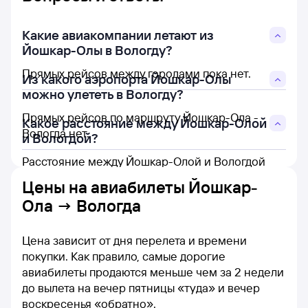
Какие авиакомпании летают из
Йошкар-Олы в Вологду?
Прямых рейсов между городами пока нет.
Из какого аэропорта Йошкар-Олы
можно улететь в Вологду?
Прямых рейсов по маршруту Йошкар-Ола -
Какое расстояние между Йошкар-Олой
Вологда нет.
и Вологдой?
Расстояние между Йошкар-Олой и Вологдой
составляет 552 км.
Цены на
авиабилеты Йошкар-
Ола → Вологда
Цена зависит от дня перелета и времени
покупки. Как правило, самые дорогие
авиабилеты продаются меньше чем за 2 недели
до вылета на вечер пятницы «туда» и вечер
воскресенья «обратно».