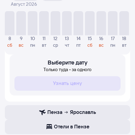
Август 2026
На диаграмме — указаны цены, которые были найдены
посетителями Туту за последнее время. Указанная
цена была актуальна на момент поиска и может
отличаться от текущей цены.
Если никто не искал авиабилетов по маршруту
8
9
10
11
12
13
14
15
16
17
18
Ярославль — Пенза, то цены могут отсутствовать
сб
вс
пн
вт
ср
чт
пт
сб
вс
пн
вт
частично или полностью. В этом случае заполните
форму поиска в начале страницы, указав нужную вам
дату.
Выберите дату
Только туда • за одного
Узнать цену
Пенза
Ярославль
Отели в Пензе