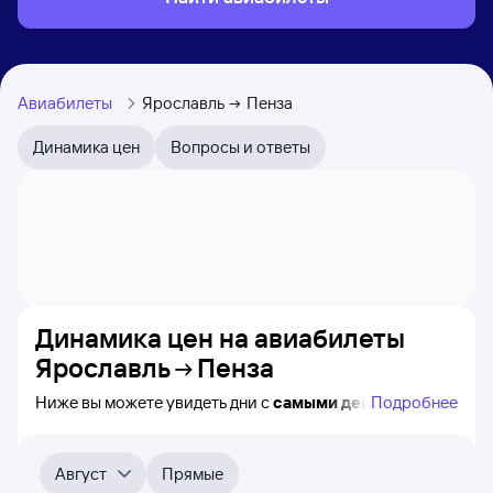
Авиабилеты
Ярославль
Пенза
Динамика цен
Вопросы и ответы
Динамика цен на авиабилеты
Ярославль
Пенза
Ниже вы можете увидеть дни с
самыми дешёвыми
Подробнее
авиабилетами из Ярославля в Пензу, а также понятно,
как
примерно
меняется цена на ближайшие месяцы.
Выберите дату, перейдите по клику к поиску билетов
Август
Прямые
на самолёт и просмотру
точных цен
.