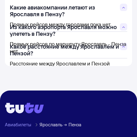
Какие авиакомпании летают из
Ярославля в Пензу?
Прямых рейсов между городами пока нет.
Из какого аэропорта Ярославля можно
улететь в Пензу?
Прямых рейсов по маршруту Ярославль - Пенза
Какое расстояние между Ярославлем и
нет.
Пензой?
Расстояние между Ярославлем и Пензой
составляет 589 км.
Авиабилеты
Ярославль
Пенза