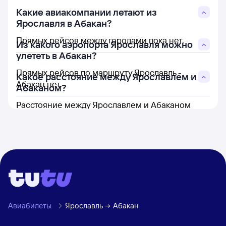
Какие авиакомпании летают из
Ярославля в Абакан?
Прямых рейсов между городами пока нет.
Из какого аэропорта Ярославля можно
улететь в Абакан?
Прямых рейсов по маршруту Ярославль -
Какое расстояние между Ярославлем и
Абакан нет.
Абаканом?
Расстояние между Ярославлем и Абаканом
составляет 3 183 км.
Авиабилеты
Ярославль
Абакан