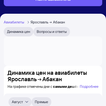
Авиабилеты
Ярославль
Абакан
Динамика цен
Вопросы и ответы
Динамика цен на авиабилеты
Ярославль
Абакан
На графике отмечены дни с
самыми дешёвыми
Подробнее
билетами на самолёт из Ярославля в Абакан, а также
видно, каким образом
приблизительно
меняется цена
на ближайшие пять месяцев. Выберите день,
Август
Прямые
перейдите по клику к поиску билетов на нужный рейс и