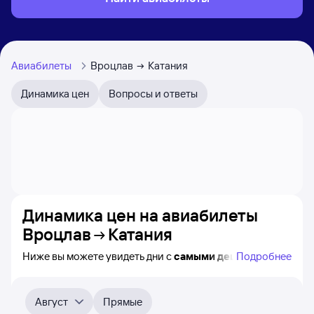
Авиабилеты
Вроцлав
Катания
Динамика цен
Вопросы и ответы
Динамика цен на авиабилеты
Вроцлав
Катания
Ниже вы можете увидеть дни с
самыми дешёвыми
Подробнее
авиабилетами из Вроцлава в Катанию, а также
понятно, как
примерно
меняется цена на ближайшие
месяцы. Выберите дату, перейдите по клику к поиску
Август
Прямые
билетов на самолёт и просмотру
точных цен
.