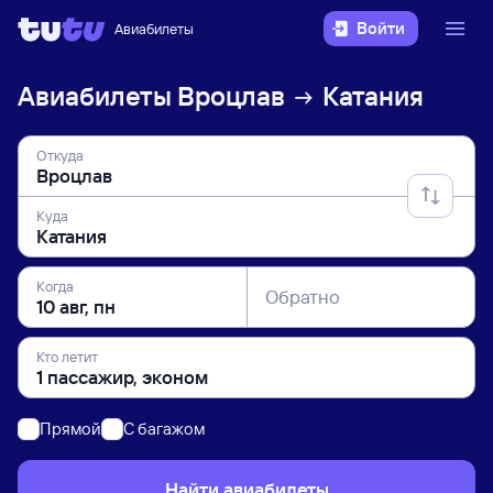
Войти
Авиабилеты
Авиабилеты
Вроцлав
Катания
Откуда
Куда
Когда
Обратно
Кто летит
Прямой
C багажом
Найти авиабилеты