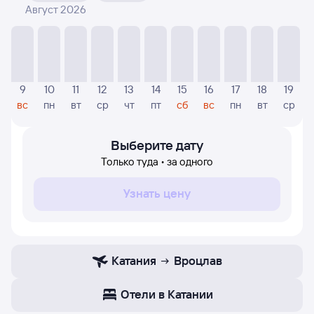
Август 2026
На диаграмме — указаны цены, которые были найдены
посетителями Туту за последнее время. Указанная
цена была актуальна на момент поиска и может
отличаться от текущей цены.
Если никто не искал авиабилетов по маршруту
9
10
11
12
13
14
15
16
17
18
19
Вроцлав — Катания, то цены могут отсутствовать
вс
пн
вт
ср
чт
пт
сб
вс
пн
вт
ср
частично или полностью. В этом случае заполните
форму поиска в начале страницы, указав нужную вам
дату.
Выберите дату
Только туда • за одного
Узнать цену
Катания
Вроцлав
Отели в Катании