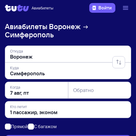
Войти
Авиабилеты
Авиабилеты
Воронеж
Симферополь
Откуда
Куда
Когда
Обратно
Кто летит
Прямой
C багажом