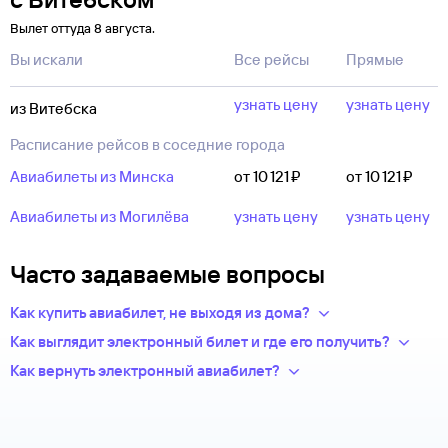
Вылет оттуда 8 августа.
Вы искали
Все рейсы
Прямые
узнать цену
узнать цену
из Витебска
Расписание рейсов в соседние города
Авиабилеты из Минска
от 10 ⁠121 ⁠₽
от 10 ⁠121 ⁠₽
Авиабилеты из Могилёва
узнать цену
узнать цену
Часто задаваемые вопросы
Как купить авиабилет, не выходя из дома?
Укажите в нужных полях маршрут, дату поездки и число
Как выглядит электронный билет и где его получить?
пассажиров.Система подберет варианты
После оплаты на сайте, в базе данных авиакомпании
Как вернуть электронный авиабилет?
из предложений сотен авиакомпаний.
появится новая запись — это и есть ваш электронный билет.
Правила возврата билетов определяет авиакомпания.
Из списка рейсов выберите удобный для вас.
Теперь вся информация о перелете будет храниться
Обычно чем дешевле билет, тем меньше денег вы сможете
Введите личные данные — они необходимы для
у авиакомпании-перевозчика.
вернуть.
оформления билетов. Туту.ру передает их только