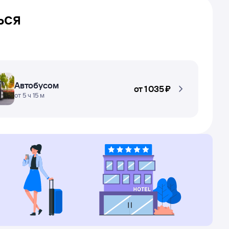
ься
Автобусом
от
1 ⁠035 ⁠₽
от 5 ч 15 м