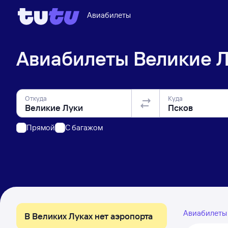
Авиабилеты
Авиабилеты
Великие 
Откуда
Куда
Прямой
C багажом
Авиабилет
В Великих Луках нет аэропорта