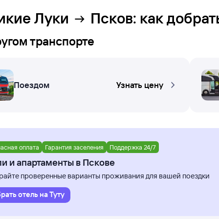
икие Луки
Псков
: как добрат
ругом транспорте
Поездом
Узнать цену
асная оплата
Гарантия заселения
Поддержка 24/7
и и апартаменты в Пскове
айте проверенные варианты проживания для вашей поездки
рать отель на Туту