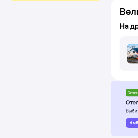
Вел
На д
Безоп
Отел
Выбир
Выб