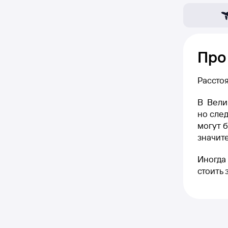
Про
Рассто
В Вели
но след
могут б
значите
Иногда 
стоить