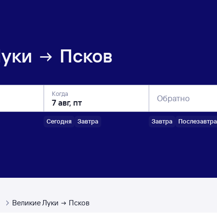
Луки
Псков
Когда
Обратно
Сегодня
Завтра
Завтра
Послезавтра
ы
Великие Луки
Псков