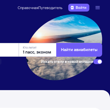
Войти
Справочная
Путеводитель
Кто летит
Найти авиабилеты
Искать отели в новой вкладке