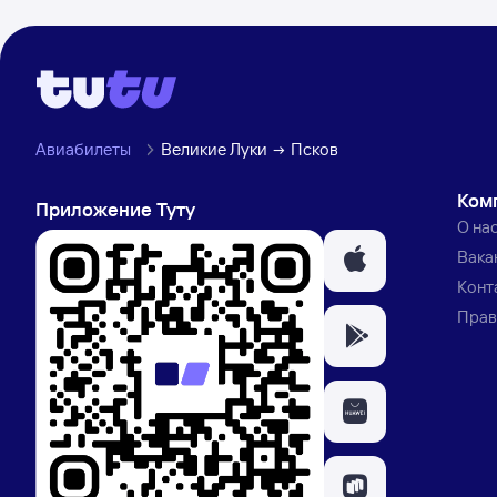
Авиабилеты
Великие Луки
Псков
Ком
Приложение Туту
О на
Вака
Конт
Прав