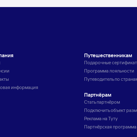
пания
Путешественникам
с
Подарочные сертифика
нсии
Программа лояльности
акты
Путеводитель по страна
овая информация
Партнёрам
Стать партнёром
Подключить объект раз
Реклама на Туту
Партнёрская программа