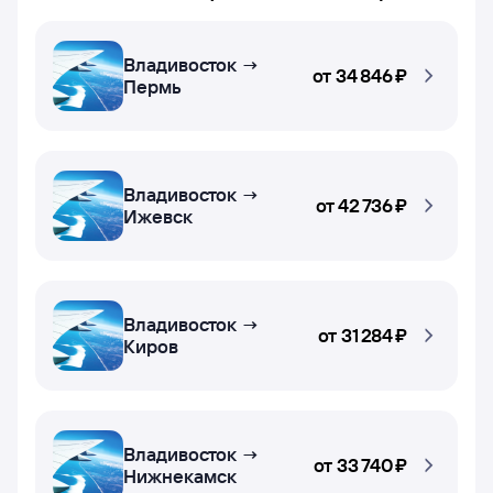
Владивосток →
от
34 ⁠846 ⁠₽
Пермь
Владивосток →
от
42 ⁠736 ⁠₽
Ижевск
Владивосток →
от
31 ⁠284 ⁠₽
Киров
Владивосток →
от
33 ⁠740 ⁠₽
Нижнекамск