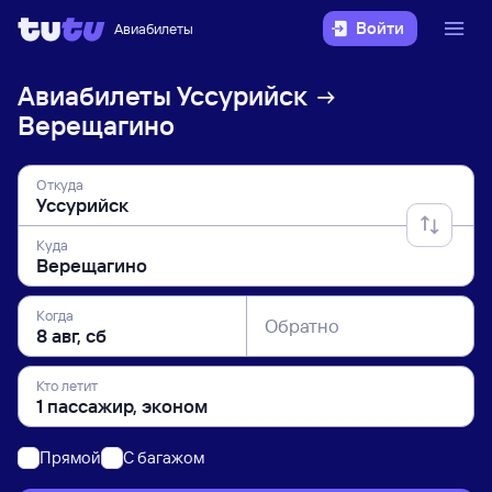
Войти
Авиабилеты
Авиабилеты
Уссурийск
Верещагино
Откуда
Куда
Когда
Обратно
Кто летит
Прямой
C багажом