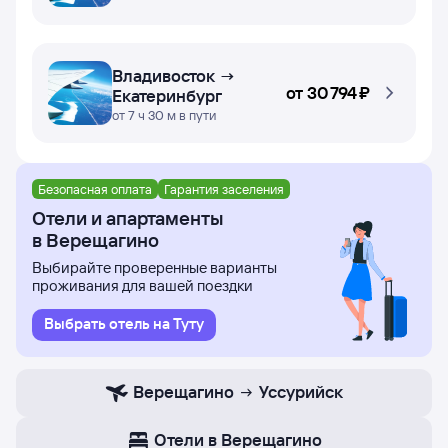
Владивосток →
от
30 ⁠794 ⁠₽
Екатеринбург
от 7 ч 30 м в пути
Безопасная оплата
Гарантия заселения
Отели и апартаменты
в Верещагино
Выбирайте проверенные варианты
проживания для вашей поездки
Выбрать отель на Туту
Верещагино
Уссурийск
Отели в Верещагино