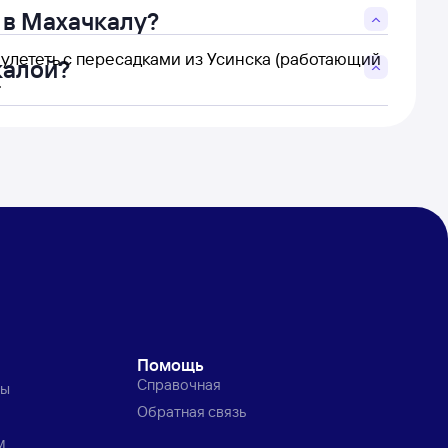
 в Махачкалу?
 улететь с пересадками из Усинска (работающий
калой?
.
Помощь
Справочная
ты
Обратная связь
м