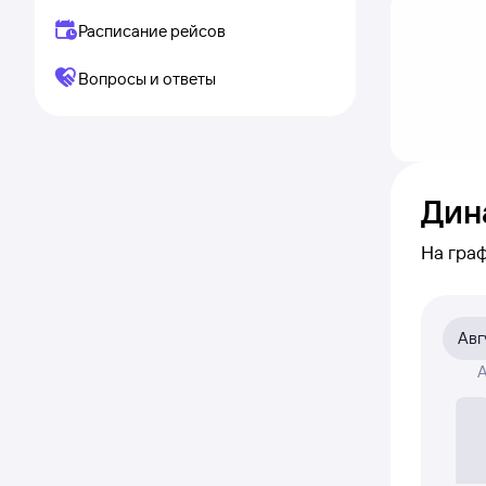
Расписание рейсов
Вопросы и ответы
Дин
На гра
каким 
по кли
Авг
На граф
А
авиабил
Если ни
полност