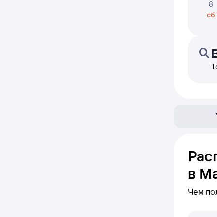
8
сб
Т
Рас
в М
Чем по
В этом 