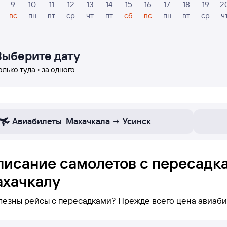
9
10
11
12
13
14
15
16
17
18
19
2
вс
пн
вт
ср
чт
пт
сб
вс
пн
вт
ср
ч
Выберите дату
олько туда • за одного
Авиабилеты
Махачкала
Усинск
писание самолетов с пересадк
ахачкалу
лезны рейсы с пересадками? Прежде всего цена авиаби
блокевы можете увидеть только рейсы с пересадками по маршру