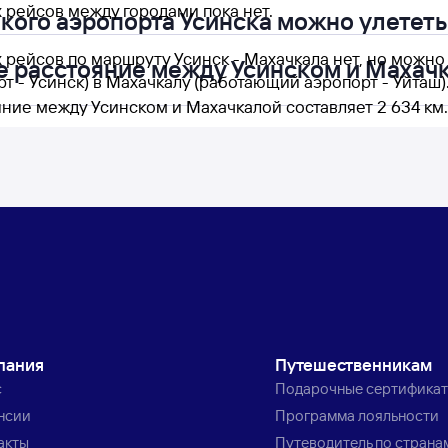
 рейсов между городами пока нет.
акого аэропорта Усинска можно улететь
 рейсов по маршруту Усинск - Махачкала нет, но можно
е расстояние между Усинском и Махач
т - Усинск) в Махачкалу (работающий аэропорт - Уйташ)
яние между Усинском и Махачкалой составляет 2 634 км.
пания
Путешественникам
с
Подарочные сертифика
нсии
Программа лояльности
акты
Путеводитель по страна