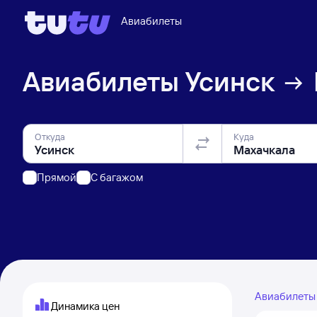
Авиабилеты
Авиабилеты
Усинск
Откуда
Куда
Прямой
C багажом
Авиабилет
Динамика цен