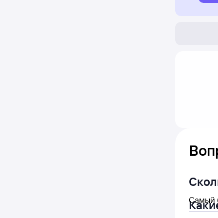
Воп
Скол
Самый б
Каки