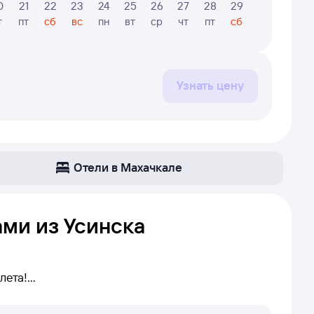
0
21
22
23
24
25
26
27
28
29
30
31
т
пт
сб
вс
пн
вт
ср
чт
пт
сб
вс
пн
Узнать цену
Отели в Махачкале
ами из Усинска
лета!
ту Усинск — Махачкала. Если прямых