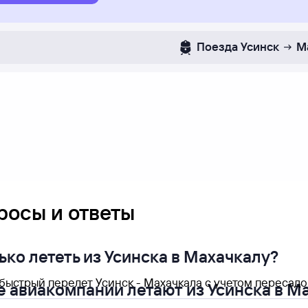
Поезда
Усинск
М
росы и ответы
ько лететь из Усинска в Махачкалу?
ыстрый перелет Усинск - Махачкала с учетом пересадок
е авиакомпании летают из Усинска в М