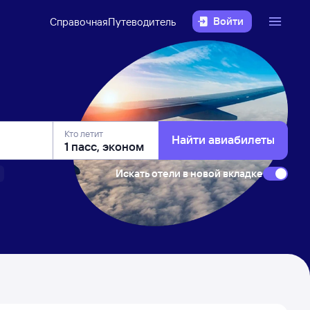
Войти
Справочная
Путеводитель
Кто летит
Найти авиабилеты
Искать отели в новой вкладке