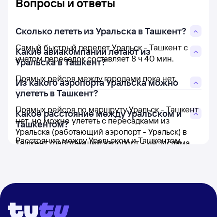
Вопросы и ответы
Сколько лететь из Уральска в Ташкент?
Самый быстрый перелет Уральск - Ташкент с
Какие авиакомпании летают из
учетом пересадок составляет 8 ч 40 мин.
Уральска в Ташкент?
Прямых рейсов между городами пока нет.
Из какого аэропорта Уральска можно
улететь в Ташкент?
Прямых рейсов по маршруту Уральск - Ташкент
Какое расстояние между Уральском и
нет, но можно улететь с пересадками из
Ташкентом?
Уральска (работающий аэропорт - Уральск) в
Расстояние между Уральском и Ташкентом
Ташкент (работающий аэропорт - им. Ислама
составляет 1 755 км.
Каримова).