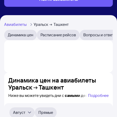
Авиабилеты
Уральск
Ташкент
Динамика цен
Расписание рейсов
Вопросы и ответы
Динамика цен на авиабилеты
Уральск
Ташкент
Ниже вы можете увидеть дни с
самыми дешёвыми
Подробнее
авиабилетами из Уральска в Ташкент, а также понятно,
как
примерно
меняется цена на ближайшие месяцы.
Выберите дату, перейдите по клику к поиску билетов
Август
Прямые
на самолёт и просмотру
точных цен
.