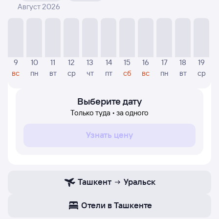
Август 2026
На диаграмме — указаны цены, которые были найдены
посетителями Туту за последнее время. Указанная
цена была актуальна на момент поиска и может
отличаться от текущей цены.
Если никто не искал авиабилетов по маршруту
9
10
11
12
13
14
15
16
17
18
19
Уральск — Ташкент, то цены могут отсутствовать
вс
пн
вт
ср
чт
пт
сб
вс
пн
вт
ср
частично или полностью. В этом случае заполните
форму поиска в начале страницы, указав нужную вам
дату.
Выберите дату
Только туда • за одного
Узнать цену
Ташкент
Уральск
Отели в Ташкенте