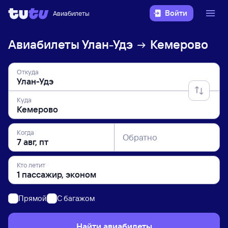
Войти
Авиабилеты
Авиабилеты
Улан-Удэ
Кемерово
Откуда
Куда
Когда
Обратно
Кто летит
Прямой
C багажом
Найти авиабилеты