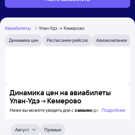
Авиабилеты
Улан-Удэ
Кемерово
Динамика цен
Расписание рейсов
Авиакомпании
Динамика цен на авиабилеты
Улан-Удэ
Кемерово
Ниже вы можете увидеть дни с
самыми дешёвыми
Подробнее
авиабилетами из Улан-Удэ в Кемерово, а также
понятно, как
примерно
меняется цена на ближайшие
месяцы. Выберите дату, перейдите по клику к поиску
Август
Прямые
билетов на самолёт и просмотру
точных цен
.