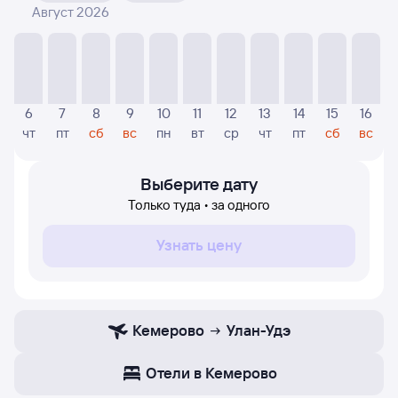
Август 2026
На диаграмме — указаны цены, которые были найдены
посетителями Туту за последнее время. Указанная
цена была актуальна на момент поиска и может
отличаться от текущей цены.
Если никто не искал авиабилетов по маршруту Улан-
6
7
8
9
10
11
12
13
14
15
16
Удэ — Кемерово, то цены могут отсутствовать
чт
пт
сб
вс
пн
вт
ср
чт
пт
сб
вс
частично или полностью. В этом случае заполните
форму поиска в начале страницы, указав нужную вам
дату.
Выберите дату
Только туда • за одного
Узнать цену
Кемерово
Улан-Удэ
Отели в Кемерово