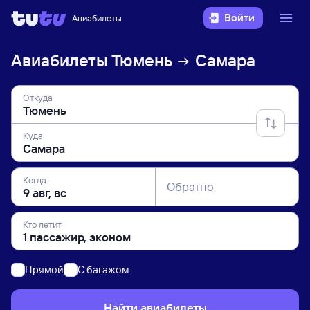
Войти
Авиабилеты
Авиабилеты
Тюмень
Самара
Откуда
Куда
Когда
Обратно
Кто летит
Прямой
C багажом
Найти авиабилеты