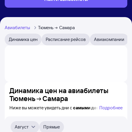
Авиабилеты
Тюмень
Самара
Динамика цен
Расписание рейсов
Авиакомпании
Динамика цен на авиабилеты
Тюмень
Самара
Ниже вы можете увидеть дни с
самыми дешёвыми
Подробнее
билетами на самолёт из Тюмени в Самару, а также
видно, каким образом
приблизительно
меняется цена
на ближайшие месяцы. Выберите день, перейдите
Август
Прямые
по клику к поиску билетов на самолёт и получению