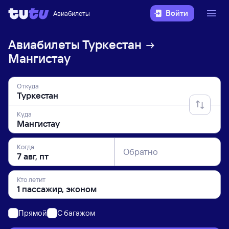
Войти
Авиабилеты
Авиабилеты
Туркестан
Мангистау
Откуда
Куда
Когда
Обратно
Кто летит
Прямой
C багажом