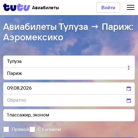
Авиабилеты
Войти
Авиабилеты Тулуза → Париж:
Аэромексико
Прямой
С багажом