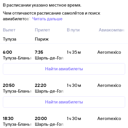
В расписании указано местное время.
Чем отличаются расписание самолётов и поиск
авиабилетов?
Читать дальше
Вылет
Прилет
В пути
Авиакомпани
Тулуза
Париж
6:00
7:35
1 ч 35 м
Aeromexico
Тулуза-Бланьяк
Шарль-де-Голль
Найти авиабилеты
20:50
22:20
1 ч 30 м
Aeromexico
Тулуза-Бланьяк
Шарль-де-Голль
Найти авиабилеты
18:30
20:00
1 ч 30 м
Aeromexico
Тулуза-Бланьяк
Шарль-де-Голль