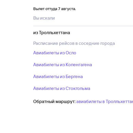
их по цене и выбрать удобный вариант пе
Вылет оттуда 7 августа.
Если возможно передвинуть даты поездки,
Вы искали
из Тролльхеттана за день до или после н
и количество пассажиров — далее для вы
из Тролльхеттана
Расписание рейсов в соседние города
Авиабилеты из Осло
Авиабилеты из Копенгагена
Авиабилеты из Бергена
Авиабилеты из Стокгольма
Обратный маршрут:
авиабилеты в Тролльхетта