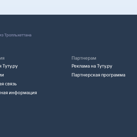
из Тролльхеттана
ия
Партнерам
 Туту.ру
Реклама на Туту.ру
ии
Партнерская программа
я связь
тная информация