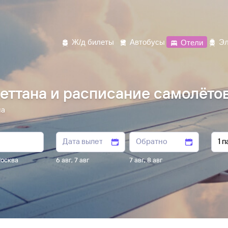
Ж/д билеты
Автобусы
Отели
Эл
еттана и расписание самолёто
на
осква
6 авг
,
7 авг
7 авг
,
8 авг