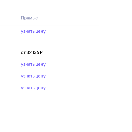
: иногда билеты на самолет с вылетом
Прямые
е выше направление, даты поездки
ер по авиакомпании.
узнать цену
от 32 ⁠136 ⁠₽
узнать цену
узнать цену
узнать цену