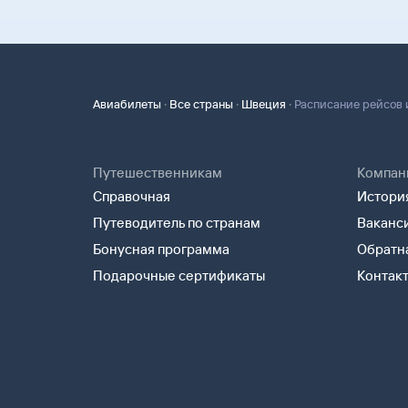
·
·
·
Авиабилеты
Все страны
Швеция
Расписание рейсов 
Путешественникам
Компан
Справочная
История
Путеводитель по странам
Ваканс
Бонусная программа
Обратна
Подарочные сертификаты
Контак