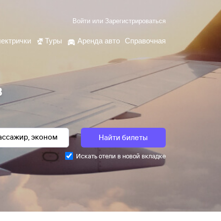
Войти
или
Зарегистрироваться
ектрички
Туры
Аренда авто
Справочная
в
Найти билеты
Искать отели в новой вкладке