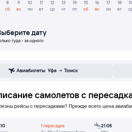
8
9
10
11
12
13
14
15
16
17
18
1
сб
вс
пн
вт
ср
чт
пт
сб
вс
пн
вт
с
Выберите дату
олько туда • за одного
Авиабилеты
Уфа
Томск
писание самолетов с пересадка
лезны рейсы с пересадками? Прежде всего цена авиаби
локеуказаны только рейсы с пересадками по маршруту Томск — Уфа. Ес
:10
1 пересадка
21:05
равлению Томск — Уфа не оказалось, или вам необходим