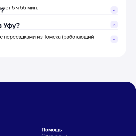
яет 5 ч 55 мин.
у?
в Уфу?
ь с пересадками из Томска (работающий
Помощь
Справочная