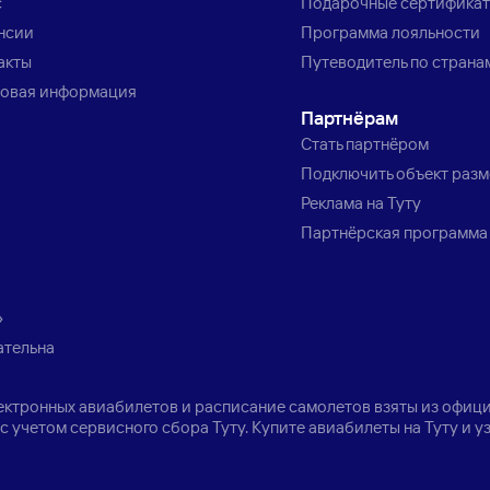
с
Подарочные сертифика
нсии
Программа лояльности
акты
Путеводитель по страна
овая информация
Партнёрам
Стать партнёром
Подключить объект раз
Реклама на Туту
Партнёрская программа
»
ательна
лектронных авиабилетов и расписание самолетов взяты из офици
с учетом сервисного сбора Туту. Купите авиабилеты на Туту и 