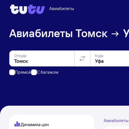
Авиабилеты
Авиабилеты
Томск
Откуда
Куда
Прямой
C багажом
Авиабилет
Динамика цен