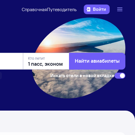
Войти
Справочная
Путеводитель
Кто летит
Найти авиабилеты
Искать отели в новой вкладке