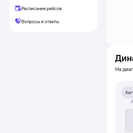
Расписание рейсов
Вопросы и ответы
Дин
На диа
приме
и прос
Авг
На диа
А
це
Если ни
полност