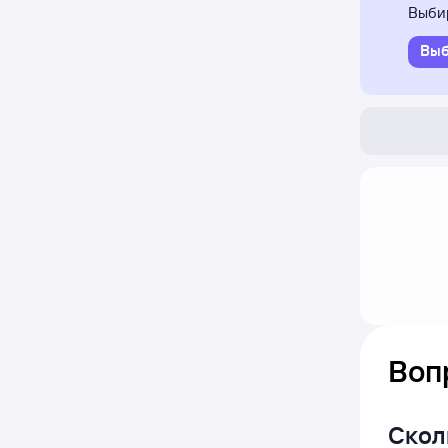
Выбир
Выб
Воп
Сколь