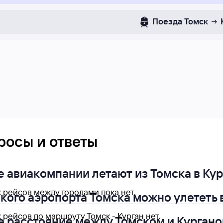
Поезда
Томск
росы и ответы
е авиакомпании летают из Томска в Кур
 рейсов между городами пока нет.
акого аэропорта Томска можно улететь 
рейсов по маршруту Томск - Курган нет.
е расстояние между Томском и Курган