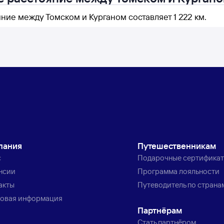
ние между Томском и Курганом составляет 1 222 км.
пания
Путешественникам
с
Подарочные сертифика
нсии
Программа лояльности
акты
Путеводитель по страна
овая информация
Партнёрам
Стать партнёром