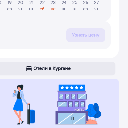
8
19
20
21
22
23
24
25
26
27
28
29
т
ср
чт
пт
сб
вс
пн
вт
ср
чт
пт
сб
Узнать цену
Отели в Кургане