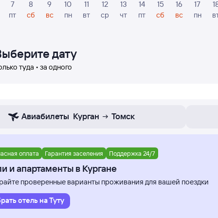
7
8
9
10
11
12
13
14
15
16
17
1
пт
сб
вс
пн
вт
ср
чт
пт
сб
вс
пн
в
Выберите дату
олько туда • за одного
Авиабилеты
Курган
Томск
асная оплата
Гарантия заселения
Поддержка 24/7
и и апартаменты в Кургане
айте проверенные варианты проживания для вашей поездки
рать отель на Туту