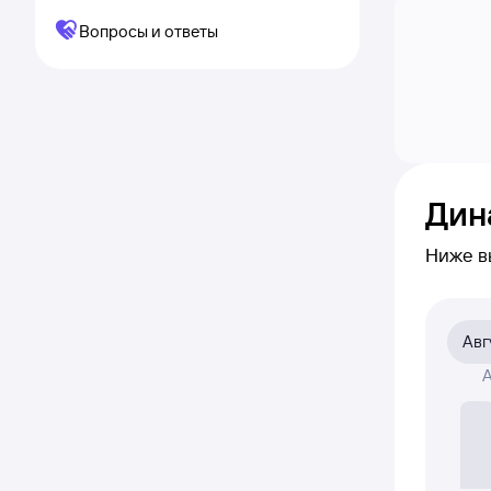
Вопросы и ответы
Дин
Ниже в
приме
на сам
Авг
На диа
А
была а
Если ни
полност