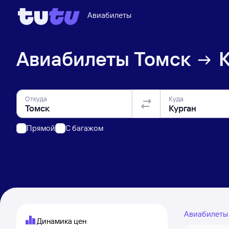
Авиабилеты
Авиабилеты
Томск
Откуда
Куда
Прямой
C багажом
Авиабилет
Динамика цен