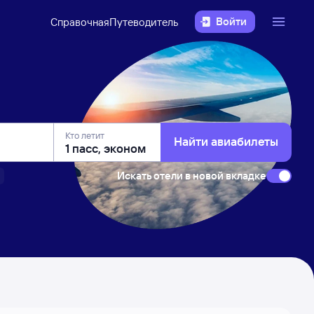
Войти
Справочная
Путеводитель
Кто летит
Найти авиабилеты
Искать отели в новой вкладке