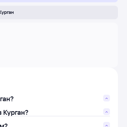
Курган
ган?
в Курган?
ом?