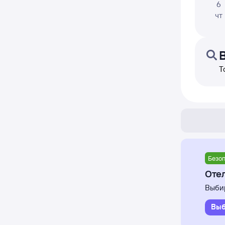
6
чт
Т
Безоп
Отел
Выбир
Выб