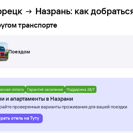
орецк
Назрань
: как добратьс
ругом транспорте
Поездом
асная оплата
Гарантия заселения
Поддержка 24/7
и и апартаменты в Назрани
айте проверенные варианты проживания для вашей поездки
рать отель на Туту