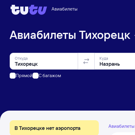
Авиабилеты
Авиабилеты
Тихорецк
Откуда
Куда
Прямой
C багажом
Авиабилет
В Тихорецке нет аэропорта