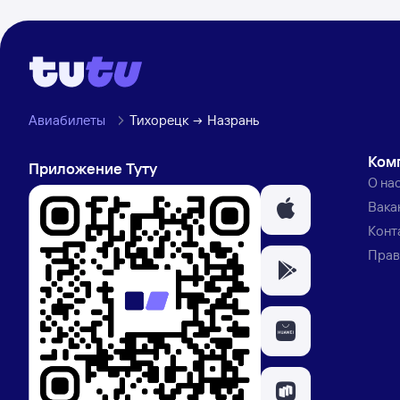
Авиабилеты
Тихорецк
Назрань
Ком
Приложение Туту
О на
Вака
Конт
Прав