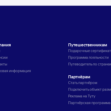
пания
Путешественникам
с
Подарочные сертифика
нсии
Программа лояльности
акты
Путеводитель по страна
овая информация
Партнёрам
Стать партнёром
Подключить объект раз
Реклама на Туту
Партнёрская программа