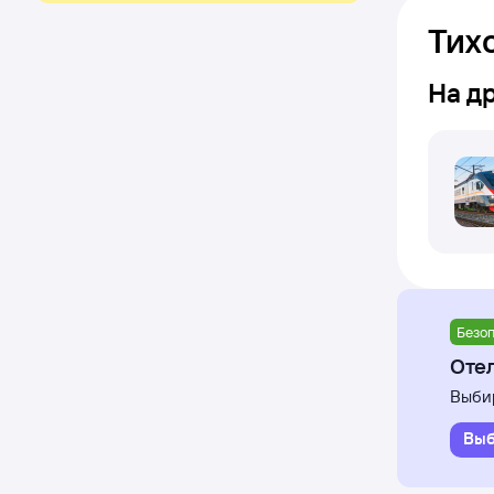
Тих
На д
Безоп
Отел
Выбир
Выб