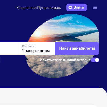
Войти
Справочная
Путеводитель
Кто летит
Найти авиабилеты
Искать отели в новой вкладке