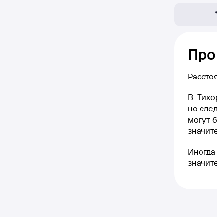
Про
Рассто
В Тихо
но след
могут б
значите
Иногда 
значит