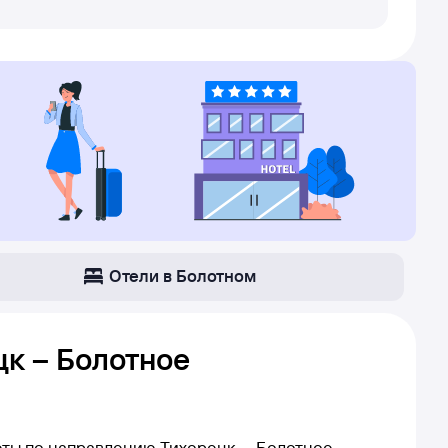
Отели в Болотном
к – Болотное
еты по направлению Тихорецк — Болотное,