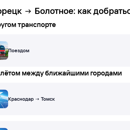
орецк
Болотное
: как добрать
ругом транспорте
Поездом
лётом между ближайшими городами
Краснодар → Томск