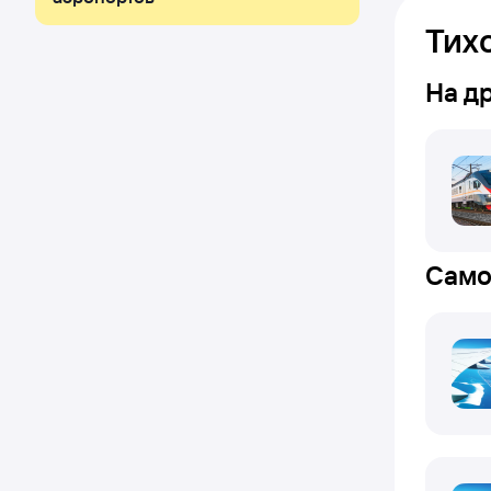
Тих
На д
Само