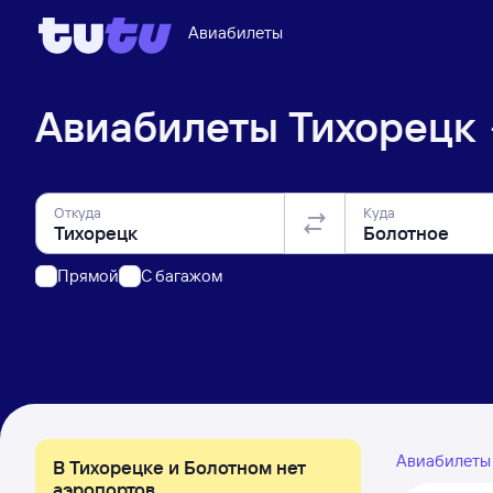
Авиабилеты
Авиабилеты
Тихорецк
Откуда
Куда
Прямой
C багажом
Авиабилет
В Тихорецке и Болотном нет
аэропортов