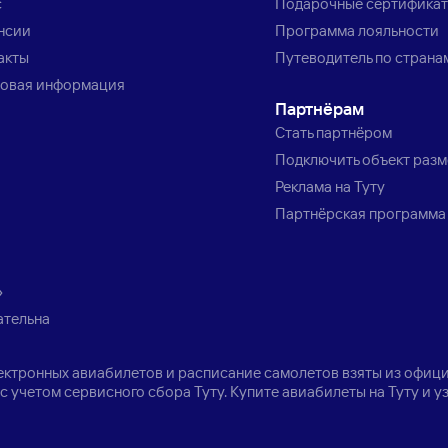
с
Подарочные сертифика
нсии
Программа лояльности
акты
Путеводитель по страна
овая информация
Партнёрам
Стать партнёром
Подключить объект раз
Реклама на Туту
Партнёрская программа
»
ательна
лектронных авиабилетов и расписание самолетов взяты из офици
с учетом сервисного сбора Туту. Купите авиабилеты на Туту и 