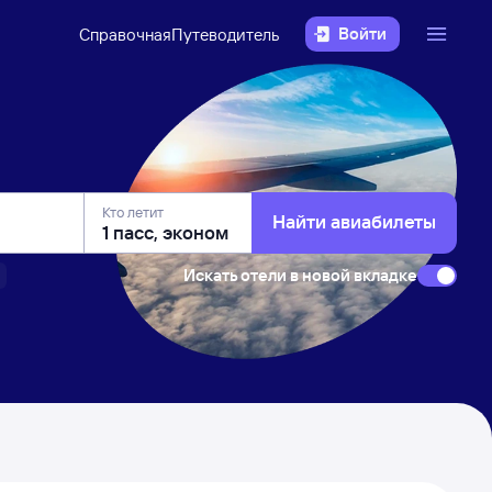
Войти
Справочная
Путеводитель
Кто летит
Найти авиабилеты
Искать отели в новой вкладке