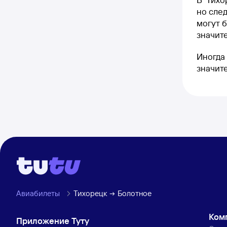
но след
могут б
значите
Иногда 
значит
Авиабилеты
Тихорецк
Болотное
Ком
Приложение Туту