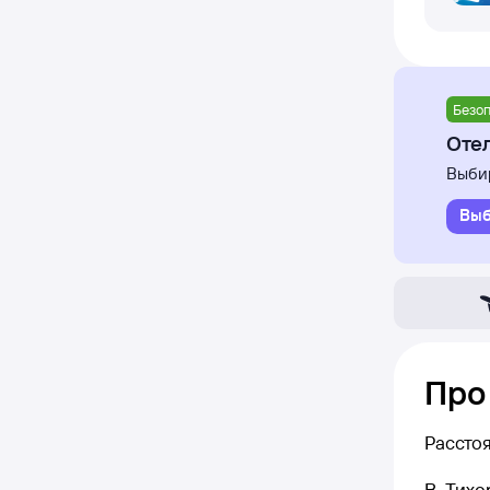
Безоп
Отел
Выбир
Выб
Про
Рассто
В Тихо