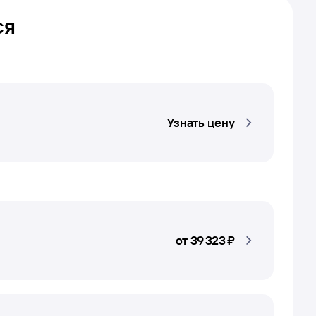
ся
Узнать цену
от
39 ⁠323 ⁠₽