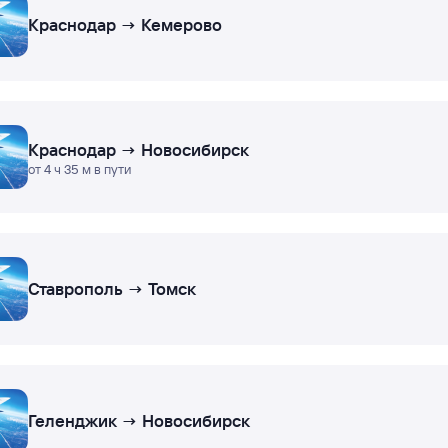
Краснодар → Кемерово
Краснодар → Новосибирск
от 4 ч 35 м в пути
Ставрополь → Томск
Геленджик → Новосибирск