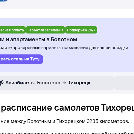
асная оплата
Гарантия заселения
Поддержка 24/7
и и апартаменты в Болотном
айте проверенные варианты проживания для вашей поездки
рать отель на Туту
Авиабилеты
Болотное
Тихорецк
 расписание самолетов Тихорец
яние между Болотным и Тихорецком 3235 километров.
рецке нет аэропорта, и поэтому мы не продаём авиабил