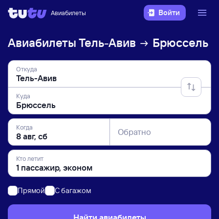
Войти
Авиабилеты
Авиабилеты
Тель-Авив
Брюссель
Откуда
Куда
Когда
Обратно
Кто летит
Прямой
C багажом
Найти авиабилеты