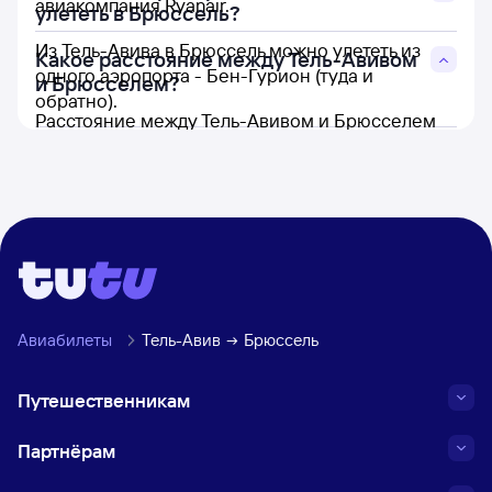
авиакомпания Ryanair.
улететь в Брюссель?
Из Тель-Авива в Брюссель можно улететь из
Какое расстояние между Тель-Авивом
одного аэропорта - Бен-Гурион (туда и
и Брюсселем?
обратно).
Расстояние между Тель-Авивом и Брюсселем
составляет 3 243 км.
Авиабилеты
Тель-Авив
Брюссель
Путешественникам
Партнёрам