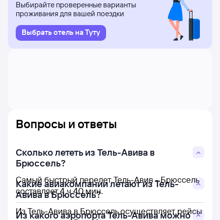
Выбирайте проверенные варианты
проживания для вашей поездки
Выбрать отель на Туту
Вопросы и ответы
Сколько лететь из Тель-Авива в
Брюссель?
Самый быстрый перелет Тель-Авив - Брюссель
Какие авиакомпании летают из Тель-
составляет 4 ч 40 мин.
Авива в Брюссель?
Из Тель-Авива в Брюссель осуществляет рейсы
Из какого аэропорта Тель-Авива можно