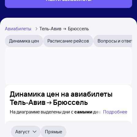
Авиабилеты
Тель-Авив
Брюссель
Динамика цен
Расписание рейсов
Вопросы и ответы
Динамика цен на авиабилеты
Тель-Авив
Брюссель
На диаграмме выделены дни с
самыми дешёвыми
Подробнее
авиабилетами из Тель-Авива в Брюссель, а также
понятно, как
примерно
меняется цена на ближайшие
4-5 месяца. Выберите дату, перейдите по клику
Август
Прямые
к поиску авиабилетов и просмотру
точных цен
.