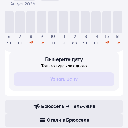
Август 2026
На диаграмме — отображаются цены, которые были
найдены посетителями Туту за последнее время.
Указанная цена была актуальна на дату поиска и может
отличаться от текущей цены.
Если никто не искал авиабилетов по маршруту Тель-
6
7
8
9
10
11
12
13
14
15
16
Авив — Брюссель, то цены могут отсутствовать
чт
пт
сб
вс
пн
вт
ср
чт
пт
сб
вс
частично или полностью. В этом случае заполните
форму поиска в начале страницы, указав нужную вам
дату.
Выберите дату
Только туда • за одного
Узнать цену
Брюссель
Тель-Авив
Отели в Брюсселе