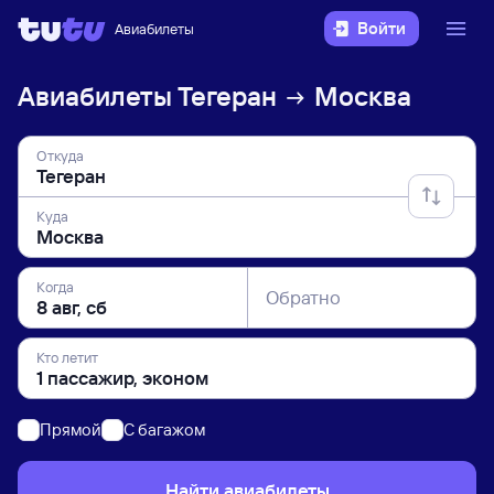
Войти
Авиабилеты
Авиабилеты
Тегеран
Москва
Откуда
Куда
Когда
Обратно
Кто летит
Прямой
C багажом
Найти авиабилеты