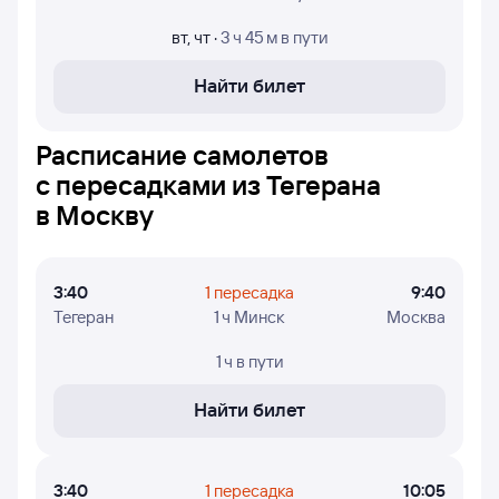
из Тегерана и прилёта в Москву, время в пути, номера
рейсов и дни недели, в которые авиакомпании
вт
,
чт
·
3 ч 45 м
в пути
Аэрофлот и Mahan Air осуществляют полёты.
Найти билет
Расписание самолетов
с пересадками из Тегерана
в Москву
3:40
1 пересадка
9:40
Тегеран
1 ч Минск
Москва
1 ч
в пути
Найти билет
3:40
1 пересадка
10:05