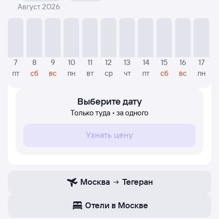
Август 2026
На диаграмме — видны цены, которые были найдены
посетителями Туту за последнее время. Указанная
цена была актуальна на день поиска и может
отличаться от текущей цены.
Если никто не искал авиабилетов по маршруту
7
8
9
10
11
12
13
14
15
16
17
Тегеран — Москва, то цены могут отсутствовать
пт
сб
вс
пн
вт
ср
чт
пт
сб
вс
пн
частично или полностью. В этом случае заполните
форму поиска в начале страницы, указав нужную вам
дату.
Выберите дату
Только туда • за одного
Узнать цену
Москва
Тегеран
Отели в Москве