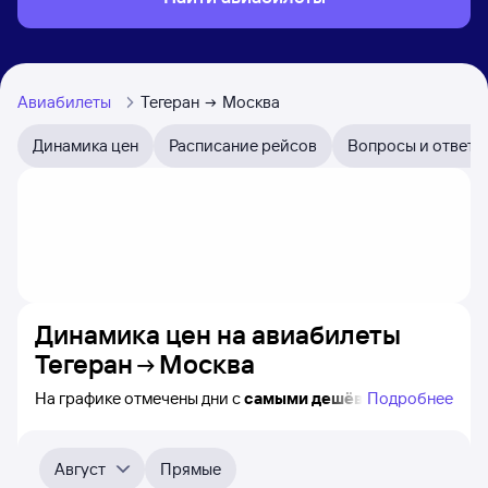
Авиабилеты
Тегеран
Москва
Динамика цен
Расписание рейсов
Вопросы и ответы
Динамика цен на авиабилеты
Тегеран
Москва
На графике отмечены дни с
самыми дешёвыми
Подробнее
авиабилетами из Тегерана в Москву, а также понятно,
как
примерно
меняется цена на ближайшие пять
месяцев. Выберите дату, перейдите по клику к поиску
Август
Прямые
билетов на нужный рейс и просмотру
точных цен
.