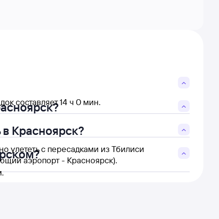
ок составляет 14 ч 0 мин.
расноярск?
 в Красноярск?
но улететь с пересадками из Тбилиси
ярском?
ющий аэропорт - Красноярск).
.