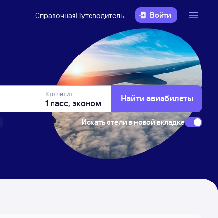
Войти
Справочная
Путеводитель
Кто летит
Найти авиабилеты
Искать отели в новой вкладке