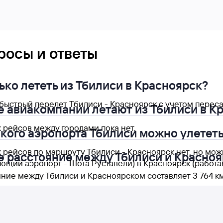
росы и ответы
ько лететь из Тбилиси в Красноярск?
ыстрый перелет Тбилиси - Красноярск с учетом пересад
е авиакомпании летают из Тбилиси в К
 рейсов между городами пока нет.
акого аэропорта Тбилиси можно улететь
 рейсов по маршруту Тбилиси - Красноярск нет, но мож
е расстояние между Тбилиси и Красно
ающий аэропорт - Шота Руставели) в Красноярск (работа
яние между Тбилиси и Красноярском составляет 3 764 км