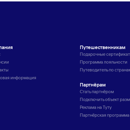
пания
Путешественникам
с
Подарочные сертифика
нсии
Программа лояльности
акты
Путеводитель по страна
овая информация
Партнёрам
Стать партнёром
Подключить объект раз
Реклама на Туту
Партнёрская программа