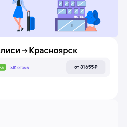
илиси
Красноярск
от
31 ⁠655 ⁠₽
5.1К
отзыв
7.6