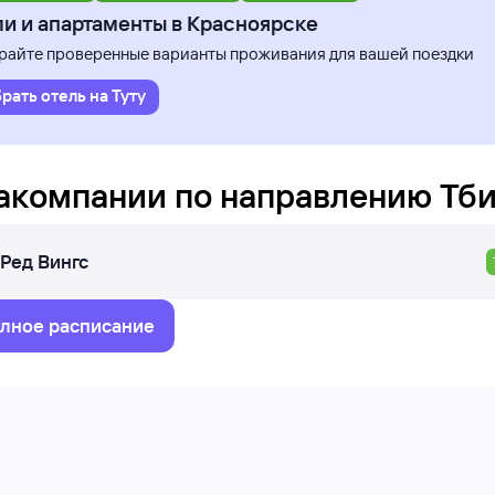
и и апартаменты в Красноярске
айте проверенные варианты проживания для вашей поездки
рать отель на Туту
акомпании по направлению
Тб
Ред Вингс
лное расписание