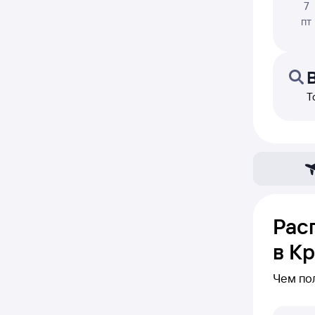
7
пт
Т
Рас
в К
Чем по
В блоке