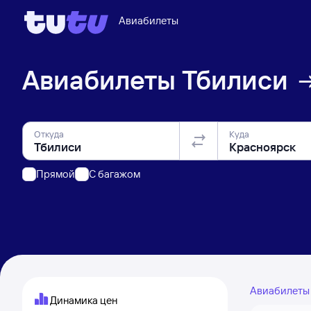
Авиабилеты
Авиабилеты
Тбилиси
Откуда
Куда
Прямой
C багажом
Авиабилет
Динамика цен