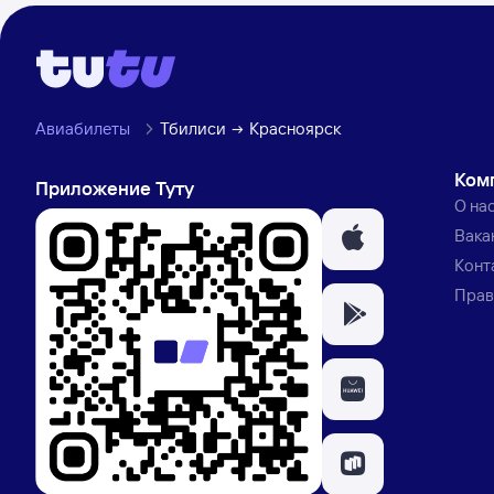
Авиабилеты
Тбилиси
Красноярск
Ком
Приложение Туту
О на
Вака
Конт
Прав