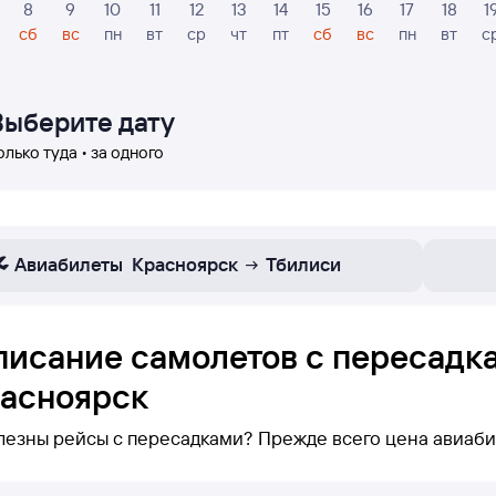
8
9
10
11
12
13
14
15
16
17
18
1
сб
вс
пн
вт
ср
чт
пт
сб
вс
пн
вт
с
Выберите дату
олько туда • за одного
Авиабилеты
Красноярск
Тбилиси
писание самолетов с пересадк
расноярск
лезны рейсы с пересадками? Прежде всего цена авиаби
 нижевы можете увидеть только рейсы с пересадками по м