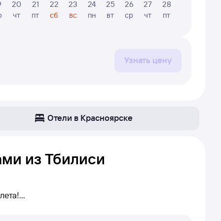
9
20
21
22
23
24
25
26
27
28
29
30
р
чт
пт
сб
вс
пн
вт
ср
чт
пт
сб
вс
Узнать цену
Отели в Красноярске
ами из Тбилиси
лета!
аршруту Тбилиси — Красноярск. Если