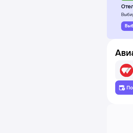
Отел
Выбир
Выб
Ави
По