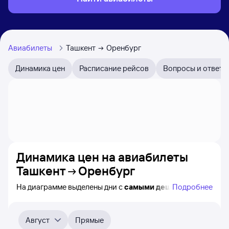
Авиабилеты
Ташкент
Оренбург
Динамика цен
Расписание рейсов
Вопросы и ответы
Динамика цен на авиабилеты
Ташкент
Оренбург
На диаграмме выделены дни с
самыми дешёвыми
Подробнее
билетами на самолёт из Ташкента в Оренбург, а также
видно, каким образом
приблизительно
меняется цена
на ближайшие 4-5 месяца. Выберите день, перейдите
Август
Прямые
по клику к поиску авиабилетов и получению
точных