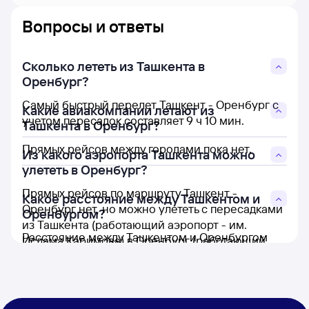
Вопросы и ответы
Сколько лететь из Ташкента в
Оренбург?
Самый быстрый перелет Ташкент - Оренбург с
Какие авиакомпании летают из
учетом пересадок составляет 9 ч 10 мин.
Ташкента в Оренбург?
Прямых рейсов между городами пока нет.
Из какого аэропорта Ташкента можно
улететь в Оренбург?
Прямых рейсов по маршруту Ташкент -
Какое расстояние между Ташкентом и
Оренбург нет, но можно улететь с пересадками
Оренбургом?
из Ташкента (работающий аэропорт - им.
Расстояние между Ташкентом и Оренбургом
Ислама Каримова) в Оренбург (работающий
составляет 1 584 км.
аэропорт - Центральный).