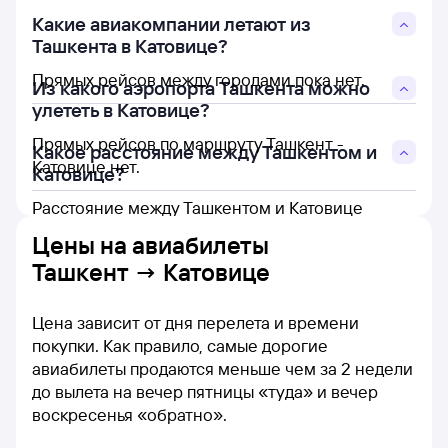
Какие авиакомпании летают из
Ташкента в Катовице?
Прямых рейсов между городами пока нет.
Из какого аэропорта Ташкента можно
улететь в Катовице?
Прямых рейсов по маршруту Ташкент -
Какое расстояние между Ташкентом и
Катовице нет.
Катовице?
Расстояние между Ташкентом и Катовице
составляет 3 939 км.
Цены на
авиабилеты
Ташкент → Катовице
Цена зависит от дня перелета и времени
покупки. Как правило, самые дорогие
авиабилеты продаются меньше чем за 2 недели
до вылета на вечер пятницы «туда» и вечер
воскресенья «обратно».