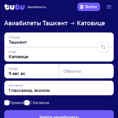
Войти
Авиабилеты
Авиабилеты
Ташкент
Катовице
Откуда
Куда
Когда
Обратно
Кто летит
Прямой
C багажом
Найти авиабилеты