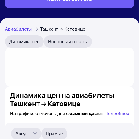
Авиабилеты
Ташкент
Катовице
Динамика цен
Вопросы и ответы
Динамика цен на авиабилеты
Ташкент
Катовице
На графике отмечены дни с
самыми дешёвыми
Подробнее
билетами на самолёт из Ташкента в Катовице, а также
видно, каким образом
приблизительно
меняется цена
на ближайшие пять месяцев. Выберите день,
Август
Прямые
перейдите по клику к поиску билетов на нужный рейс и