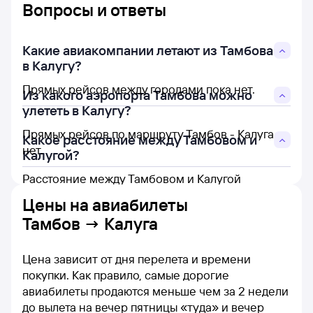
Вопросы и ответы
Какие авиакомпании летают из Тамбова
в Калугу?
Прямых рейсов между городами пока нет.
Из какого аэропорта Тамбова можно
улететь в Калугу?
Прямых рейсов по маршруту Тамбов - Калуга
Какое расстояние между Тамбовом и
нет.
Калугой?
Расстояние между Тамбовом и Калугой
составляет 393 км.
Цены на
авиабилеты
Тамбов → Калуга
Цена зависит от дня перелета и времени
покупки. Как правило, самые дорогие
авиабилеты продаются меньше чем за 2 недели
до вылета на вечер пятницы «туда» и вечер