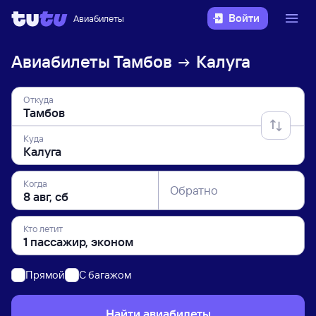
Войти
Авиабилеты
Авиабилеты
Тамбов
Калуга
Откуда
Куда
Когда
Обратно
Кто летит
Прямой
C багажом
Найти авиабилеты