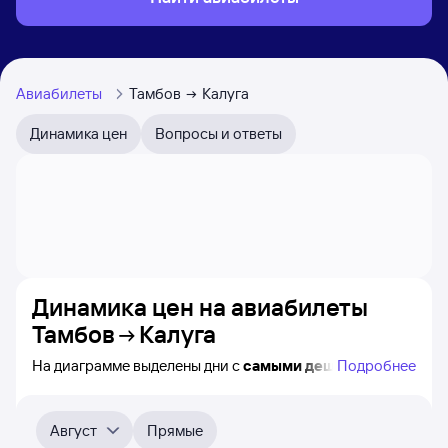
Авиабилеты
Тамбов
Калуга
Динамика цен
Вопросы и ответы
Динамика цен на авиабилеты
Тамбов
Калуга
На диаграмме выделены дни с
самыми дешёвыми
Подробнее
авиабилетами из Тамбова в Калугу, а также понятно,
как
примерно
меняется цена на ближайшие 4-
5 месяца. Выберите дату, перейдите по клику к поиску
Август
Прямые
авиабилетов и просмотру
точных цен
.