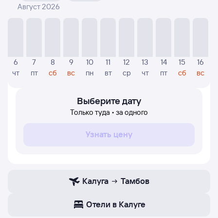
Август 2026
На диаграмме — отображаются цены, которые были
найдены посетителями Туту за последнее время.
Указанная цена была актуальна на дату поиска и может
отличаться от текущей цены.
Если никто не искал авиабилетов по маршруту
6
7
8
9
10
11
12
13
14
15
16
Тамбов — Калуга, то цены могут отсутствовать
чт
пт
сб
вс
пн
вт
ср
чт
пт
сб
вс
частично или полностью. В этом случае заполните
форму поиска в начале страницы, указав нужную вам
дату.
Выберите дату
Только туда • за одного
Узнать цену
Калуга
Тамбов
Отели в Калуге