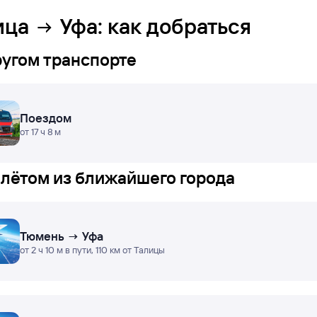
ица
Уфа
: как добраться
ругом транспорте
Поездом
от 17 ч 8 м
лётом из ближайшего города
Тюмень → Уфа
от 2 ч 10 м в пути, 110 км от Талицы