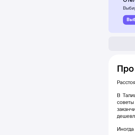
Выбир
Выб
Про
Рассто
В Тали
советы 
заканчи
дешевле
Иногда 