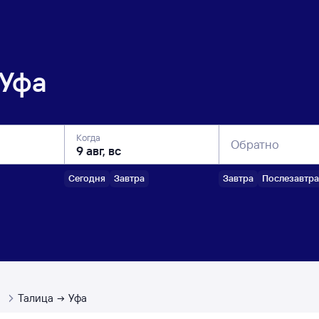
Уфа
Когда
Обратно
Сегодня
Завтра
Завтра
Послезавтра
ы
Талица
Уфа