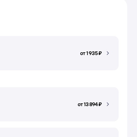
от
1 ⁠935 ⁠₽
от
13 ⁠894 ⁠₽