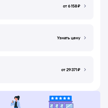
от
6 ⁠158 ⁠₽
Узнать цену
от
29 ⁠371 ⁠₽