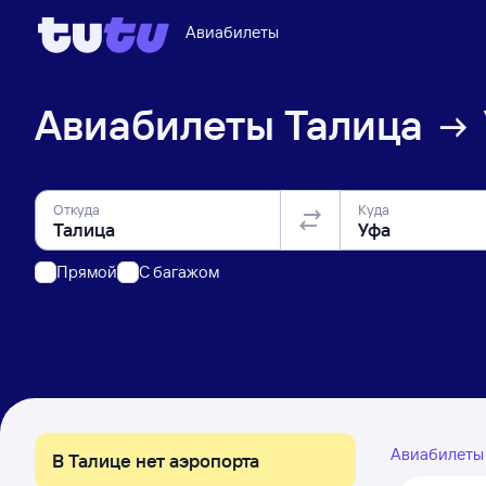
Авиабилеты
Авиабилеты
Талица
Откуда
Куда
Прямой
C багажом
Авиабилет
В Талице нет аэропорта