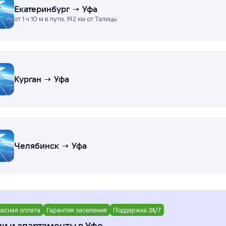
Екатеринбург → Уфа
от 1 ч 10 м в пути, 192 км от Талицы
Курган → Уфа
Челябинск → Уфа
асная оплата
Гарантия заселения
Поддержка 24/7
и и апартаменты в Уфе