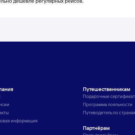
ельно дешевле регулярных рейсов.
пания
Путешественникам
с
Подарочные сертифика
нсии
Программа лояльности
акты
Путеводитель по страна
овая информация
Партнёрам