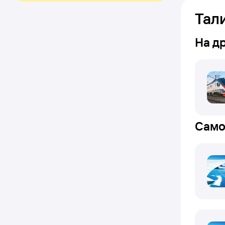
Тал
На д
Само