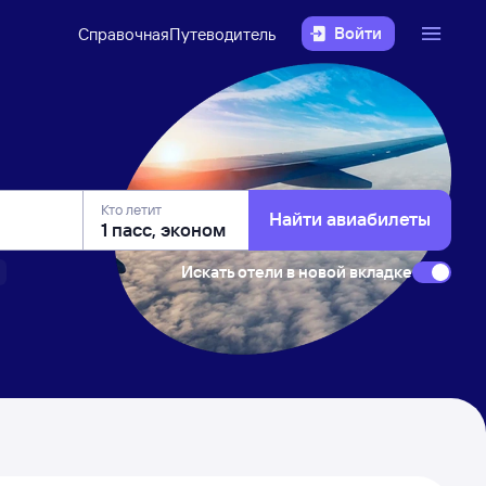
Войти
Справочная
Путеводитель
Кто летит
Найти авиабилеты
Искать отели в новой вкладке