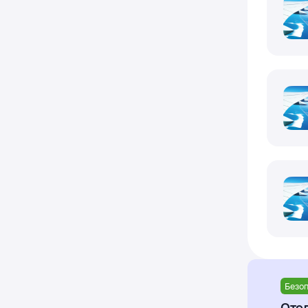
Безоп
Отел