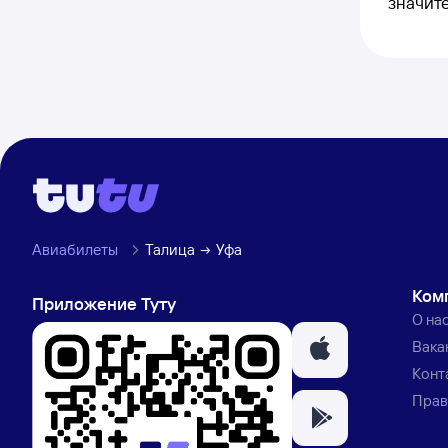
значит
Авиабилеты
Талица
Уфа
Ком
Приложение Туту
О на
Вака
Конт
Прав