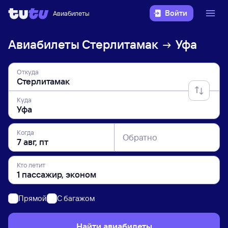
Войти
Авиабилеты
Авиабилеты
Стерлитамак
Уфа
Откуда
Куда
Когда
Обратно
Кто летит
Прямой
C багажом
Найти авиабилеты