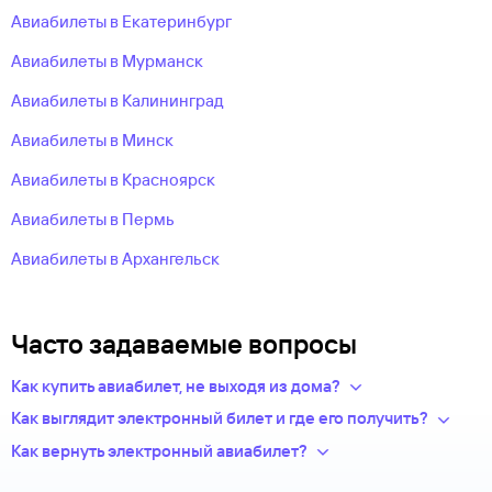
Авиабилеты в Екатеринбург
Авиабилеты в Мурманск
Авиабилеты в Калининград
Авиабилеты в Минск
Авиабилеты в Красноярск
Авиабилеты в Пермь
Авиабилеты в Архангельск
Часто задаваемые вопросы
Как купить авиабилет, не выходя из дома?
Укажите в нужных полях маршрут, дату поездки и число
Как выглядит электронный билет и где его получить?
пассажиров.Система подберет варианты
После оплаты на сайте, в базе данных авиакомпании
Как вернуть электронный авиабилет?
из предложений сотен авиакомпаний.
появится новая запись — это и есть ваш электронный билет.
Правила возврата билетов определяет авиакомпания.
Из списка рейсов выберите удобный для вас.
Теперь вся информация о перелете будет храниться