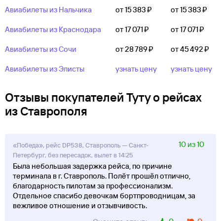
Авиабилеты из Нальчика
от 15 ⁠383 ⁠₽
от 15 ⁠383 ⁠₽
Авиабилеты из Краснодара
от 17 ⁠071 ⁠₽
от 17 ⁠071 ⁠₽
Авиабилеты из Сочи
от 28 ⁠789 ⁠₽
от 45 ⁠492 ⁠₽
Авиабилеты из Элисты
узнать цену
узнать цену
Отзывы покупателей Туту о рейсах
из Ставрополя
10 из 10
«Победа», рейс DP538, Ставрополь — Санкт-
Петербург, без пересадок, вылет в 14:25
Была небольшая задержка рейса, по причине
терминала в г. Ставрополь. Полёт прошёл отлично,
благодарность пилотам за профессионализм.
Отдельное спасибо девочкам бортпроводницам, за
вежливое отношение и отзывчивость.