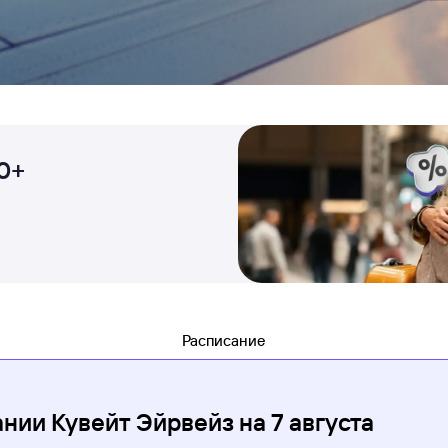
0+
Расписание
ании Кувейт Эйрвейз
на
7 августа