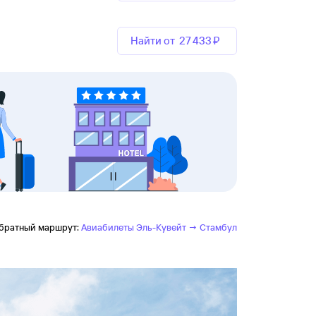
Найти от
27 ⁠433 ⁠₽
братный маршрут:
Авиабилеты Эль-Кувейт → Стамбул