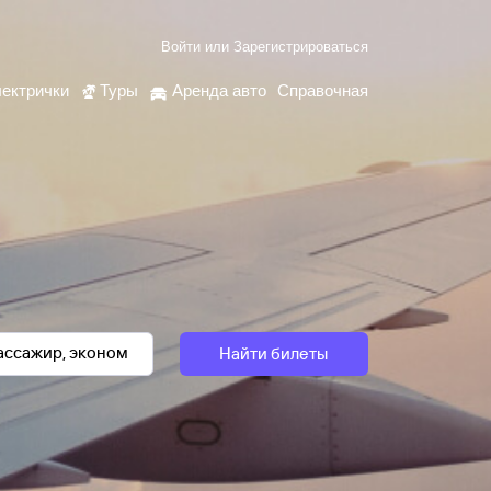
Войти
или
Зарегистрироваться
ектрички
Туры
Аренда авто
Справочная
Найти билеты