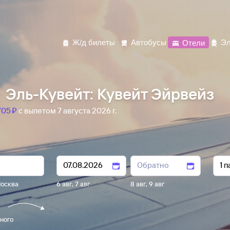
Ж/д билеты
Автобусы
Отели
Эл
 Эль-Кувейт: Кувейт Эйрвейз
05 ⁠₽
с вылетом 7 августа 2026 г.
осква
6 авг
,
7 авг
8 авг
,
9 авг
ного