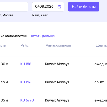
Найти билеты
г
,
Москва
6 авг
,
7 авг
ска авиабилетов?
Читать дальше
пути
Рейс
Авиакомпания
Дни п
ч 30 м
KU 158
Kuwait Airways
ежедн
ч 45 м
KU 156
Kuwait Airways
ср, пт
ч 35 м
KU 6770
Kuwait Airways
ежедн