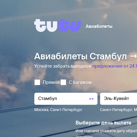
Авиабилеты
Авиабилеты Стамбул →
Успейте забрать выгодное
предложение от 24 ⁠7
Прямой
С багажом
Москва
,
Санкт-Петербург
Санкт-Петербург
,
М
Выберите день вылета
Или сначала укажите дату обрат
перелета