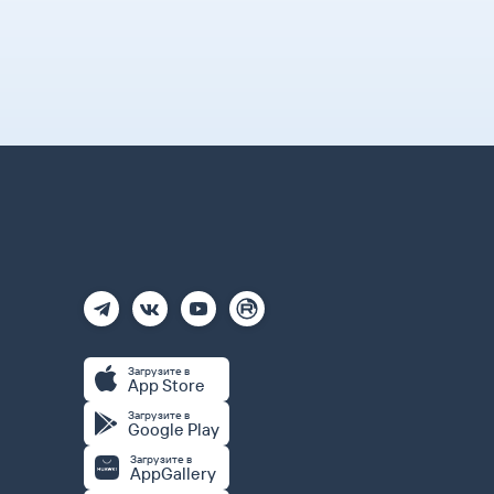
Загрузите в
App Store
Загрузите в
Google Play
Загрузите в
AppGallery