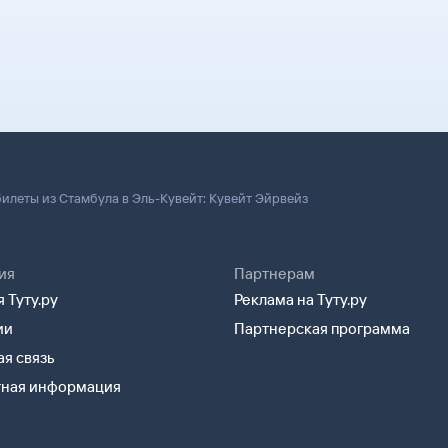
илеты из Стамбула в Эль-Кувейт: Кувейт Эйрвейз
ия
Партнерам
 Туту.ру
Реклама на Туту.ру
ии
Партнерская программа
я связь
тная информация