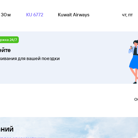
ч 30 м
KU 6772
Kuwait Airways
чт, пт
ржка 24/7
ейте
ивания для вашей поездки
О
аний