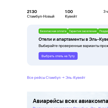
21:30
1:00
3 
Стамбул-Новый
Кувейт
Безопасная оплата
Гарантия заселения
Подде
Отели и апартаменты в Эль-Кув
Выбирайте проверенные варианты прож
Выбрать отель на Туту
Все рейсы Стамбул → Эль-Кувейт
Авиарейсы всех авиакомп