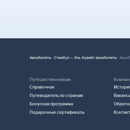
·
·
Авиабилеты
Стамбул — Эль-Кувейт авиабилеты
Авиаб
Путешественникам
Компан
Справочная
История
Путеводитель по странам
Ваканс
Бонусная программа
Обратна
Подарочные сертификаты
Контак