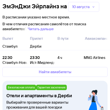
ЭмЭнДжи Эйрлайнз
на
10 августа
В расписании указано местное время.
В чем отличия расписания самолётов от поиска
авиабилетов?
Читать дальше
Вылет
Прилет
В пути
Авиакомпани
Стамбул
Дерби
22:30
23:30
4 ч
MNG Airlines
Стамбул-Новый
Ист-Мидлендс
Найти авиабилеты
Безопасная оплата
Гарантия заселения
Отели и апартаменты в Дерби
Выбирайте проверенные варианты
проживания для вашей поездки