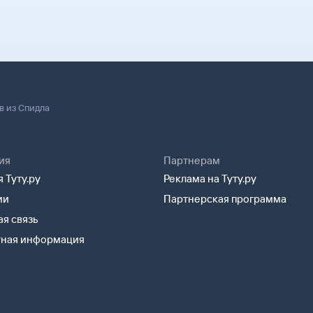
 границей, хотя
 паспорт.
в из Спидла
ия
Партнерам
 Туту.ру
Реклама на Туту.ру
ии
Партнерская программа
я связь
тная информация