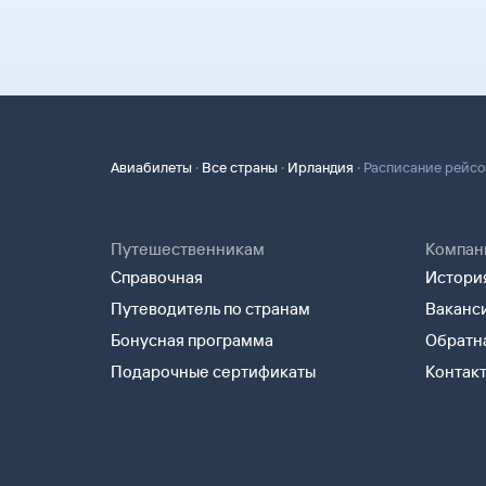
может пригодиться на паспортном контроле за
Вы можете связаться с ним напрямую.
для посадки в самолет вам понадобится только
·
·
·
Авиабилеты
Все страны
Ирландия
Расписание рейсо
Путешественникам
Компан
Справочная
История
Путеводитель по странам
Ваканс
Бонусная программа
Обратна
Подарочные сертификаты
Контак