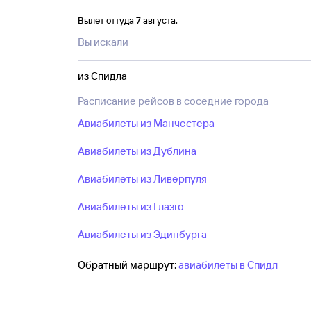
по цене и выбрать подходящий вариант п
Вылет оттуда 7 августа.
Если можно немного изменить даты поездк
Вы искали
раньше или позже можно найти по более 
билета примените фильтры, например по
из Спидла
Расписание рейсов в соседние города
Авиабилеты из Манчестера
Авиабилеты из Дублина
Авиабилеты из Ливерпуля
Авиабилеты из Глазго
Авиабилеты из Эдинбурга
Обратный маршрут:
авиабилеты в Спидл