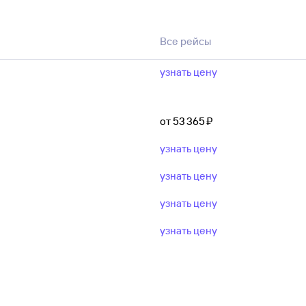
ерелета.
и, то проверьте также рейсы на соседние даты: иногда 
Все рейсы
выгодной цене. Выберите выше город прилета, даты и ч
 авиакомпании.
узнать цену
от 53 ⁠365 ⁠₽
узнать цену
узнать цену
узнать цену
узнать цену