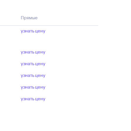
авиабилеты с вылетом из Спидла на день
Прямые
исло пассажиров — дальше для выбора
узнать цену
узнать цену
узнать цену
узнать цену
узнать цену
узнать цену