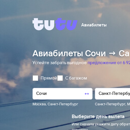
Авиабилеты
Авиабилеты Сочи → Са
Успейте забрать выгодное
предложение от 6 ⁠92
Прямой
С багажом
Москва
,
Санкт-Петербург
Санкт-Петербург
,
М
Выберите день вылета
Или сначала укажите дату обрат
перелета