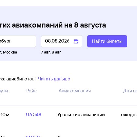
гих авиакомпаний
на
8 августа
Найти билеты
г
,
Москва
7 авг
,
8 авг
ска авиабилетов?
Читать дальше
пути
Рейс
Авиакомпания
Дни п
 10 м
U6 548
Уральские авиалинии
ежедн