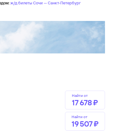
здом:
ж/д билеты Сочи — Санкт-Петербург
Найти от
17 ⁠678 ⁠₽
Найти от
19 ⁠507 ⁠₽