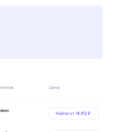
олетов
Цена
евно
Найти от
14 ⁠412 ⁠₽