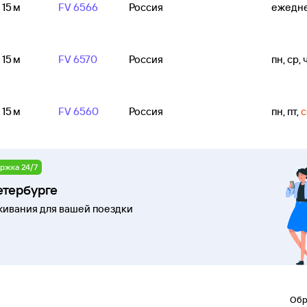
 15 м
FV 6566
Россия
ежедн
 15 м
FV 6570
Россия
пн, ср, ч
 15 м
FV 6560
Россия
пн, пт
,
с
ржка 24/7
етербурге
ивания для вашей поездки
Обр