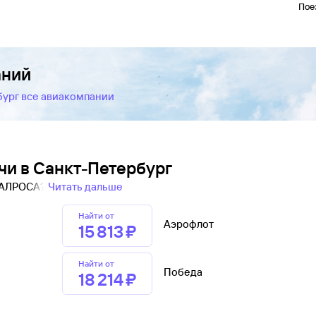
Пое
аний
бург все авиакомпании
чи в Санкт-Петербург
и АЛРОСА?
Читать дальше
Найти от
Аэрофлот
15 ⁠813 ⁠₽
Найти от
Победа
18 ⁠214 ⁠₽