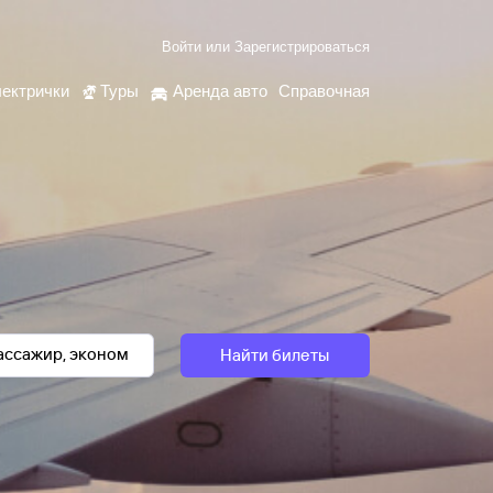
Войти
или
Зарегистрироваться
ектрички
Туры
Аренда авто
Справочная
Найти билеты