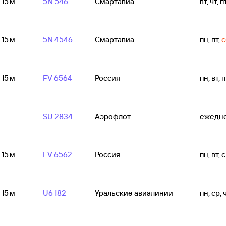
 15 м
5N 546
Смартавиа
вт, чт, п
 15 м
5N 4546
Смартавиа
пн, пт
,
с
 15 м
FV 6564
Россия
пн, вт, п
SU 2834
Аэрофлот
ежедн
 15 м
FV 6562
Россия
пн, вт, с
 15 м
U6 182
Уральские авиалинии
пн, ср, ч