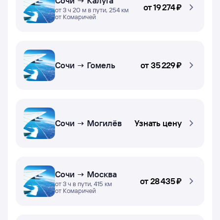
Сочи → Калуга
от
19 ⁠274 ⁠₽
от 3 ч 20 м в пути, 254 км
от Комаричей
Сочи → Гомель
от
35 ⁠229 ⁠₽
Сочи → Могилёв
Узнать цену
Сочи → Москва
от
28 ⁠435 ⁠₽
от 3 ч в пути, 415 км
от Комаричей