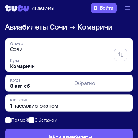
Войти
Авиабилеты
Авиабилеты
Сочи
Комаричи
Откуда
Куда
Когда
Обратно
Кто летит
Прямой
C багажом
Найти авиабилеты