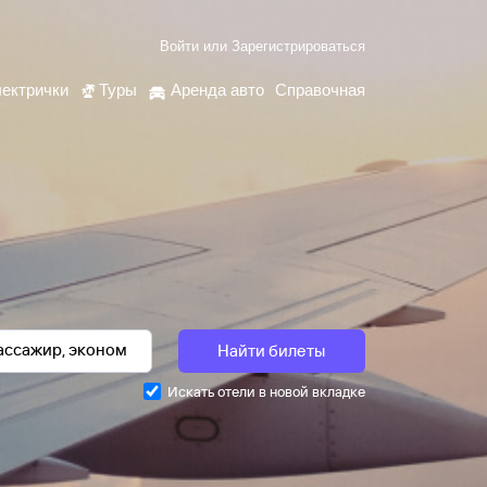
Войти
или
Зарегистрироваться
ектрички
Туры
Аренда авто
Справочная
Найти билеты
Искать отели в новой вкладке