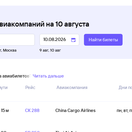
авиакомпаний
на
10 августа
Найти билеты
г
,
Москва
9 авг
,
10 авг
ка авиабилетов?
Читать дальше
пути
Рейс
Авиакомпания
Дни п
 15 м
CK 288
China Cargo Airlines
пн, вт, п