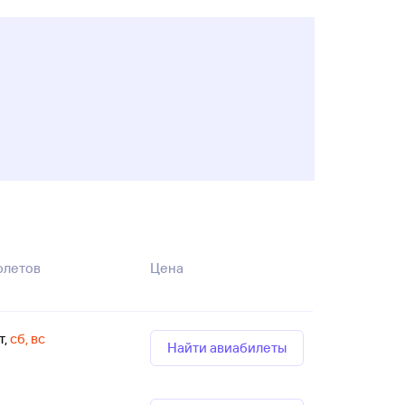
олетов
Цена
т
,
сб, вс
Найти авиабилеты