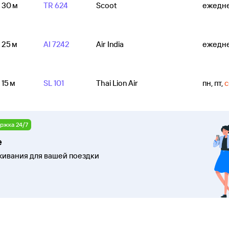
ч 30 м
TR 624
Scoot
ежедн
ч 25 м
AI 7242
Air India
ежедн
 15 м
SL 101
Thai Lion Air
пн, пт
,
с
ржка 24/7
е
ивания для вашей поездки