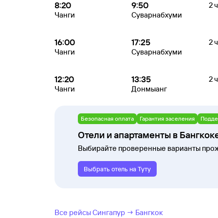
8:20
9:50
2 
Чанги
Суварнабхуми
16:00
17:25
2 
Чанги
Суварнабхуми
12:20
13:35
2 ч
Чанги
Донмыанг
Безопасная оплата
Гарантия заселения
Подде
Отели и апартаменты в Бангкок
Выбирайте проверенные варианты прож
Выбрать отель на Туту
Все рейсы Сингапур → Бангкок