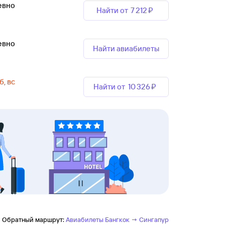
евно
Найти от
7 ⁠212 ⁠₽
евно
Найти авиабилеты
б, вс
Найти от
10 ⁠326 ⁠₽
Обратный маршрут:
Авиабилеты Бангкок → Сингапур