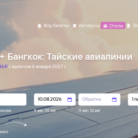
Ж/д билеты
Автобусы
Отели
Эл
 Бангкок: Тайские авиалинии
6 ⁠₽
с вылетом 6 января 2027 г.
осква
9 авг
,
10 авг
11 авг
,
12 авг
ного