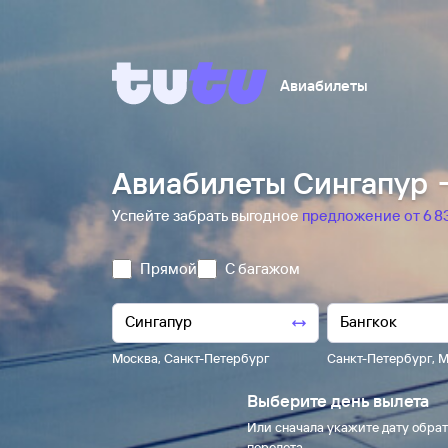
Авиабилеты
Авиабилеты Сингапур →
Успейте забрать выгодное
предложение от 6 ⁠83
Прямой
С багажом
Москва
,
Санкт-Петербург
Санкт-Петербург
,
М
Выберите день вылета
Или сначала укажите дату обрат
перелета