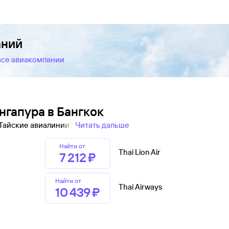
аний
 все авиакомпании
нгапура в Бангкок
 Тайские авиалинии?
Читать дальше
Найти от
Thai Lion Air
7 ⁠212 ⁠₽
Найти от
Thai Airways
10 ⁠439 ⁠₽