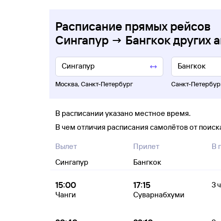
Расписание прямых рейсов
Сингапур → Бангкок других 
Москва
,
Санкт-Петербург
Санкт-Петербур
В расписании указано местное время.
В чем отличия расписания самолётов от поис
Вылет
Прилет
В 
Сингапур
Бангкок
15:00
17:15
3 ч
Чанги
Суварнабхуми