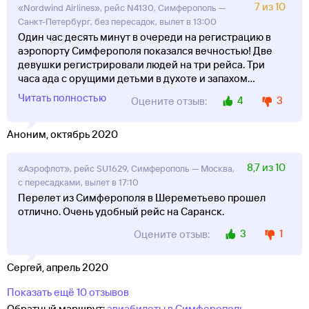
7 из 10
«Nordwind Airlines», рейс N4130, Симферополь —
Санкт-Петербург, без пересадок, вылет в 13:00
Один час десять минут в очереди на регистрацию в
аэропорту Симферополя показался вечностью! Две
девушки регистрировали людей на три рейса. Три
часа ада с орущими детьми в духоте и запахом
...
Читать полностью
4
3
Оцените отзыв:
Аноним, октябрь 2020
8,7 из 10
«Аэрофлот», рейс SU1629, Симферополь — Москва,
с пересадками, вылет в 17:10
Перелет из Симферополя в Шереметьево прошел
отлично. Очень удобный рейс на Саранск.
3
1
Оцените отзыв:
Сергей, апрель 2020
Показать ещё 10 отзывов
Обратный маршрут:
авиабилеты в Симферополь