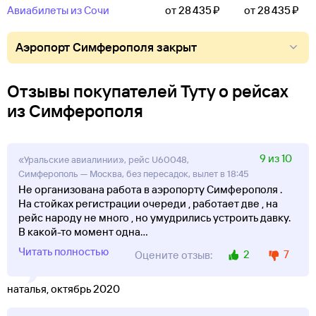
Авиабилеты из Сочи
от 28 ⁠435 ⁠₽
от 28 ⁠435 ⁠₽
Аэропорт Симферополя закрыт
Добраться до Симферополя можно, например, на
поезде из Москвы и Санкт-Петербурга или на автобусе
Отзывы покупателей Туту о рейсах
из Краснодара и Севастополя.
из Симферополя
Поехать автобусом
Поехать поездом
9 из 10
«Уральские авиалинии», рейс U60048,
Симферополь — Москва, без пересадок, вылет в 18:45
Не организована работа в аэропорту Симферополя .
На стойках регистрации очереди , работает две , на
рейс народу не много , но умудрились устроить давку.
В какой-то момент одна
...
Читать полностью
2
7
Оцените отзыв:
наталья, октябрь 2020