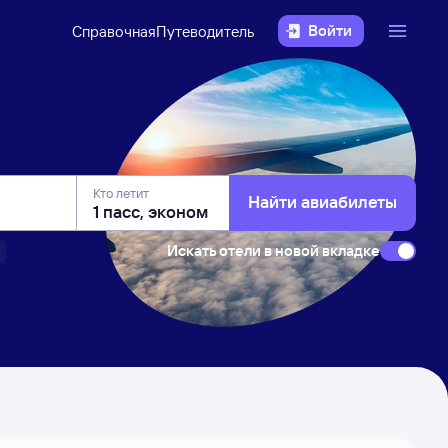
Войти
Справочная
Путеводитель
Кто летит
Найти авиабилеты
Искать отели в новой вкладке