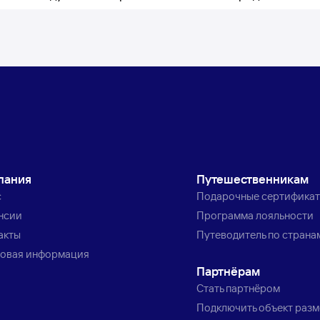
пания
Путешественникам
с
Подарочные сертифика
нсии
Программа лояльности
акты
Путеводитель по страна
овая информация
Партнёрам
Стать партнёром
Подключить объект раз