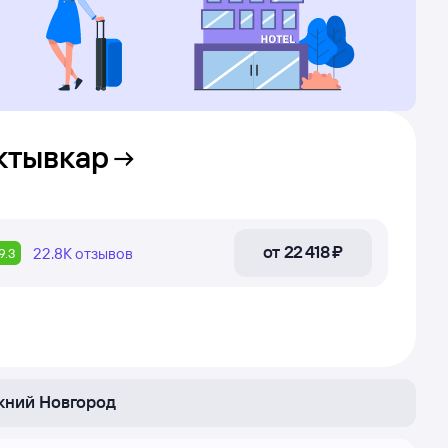
ктывкар
от
22 ⁠418 ⁠₽
22.8К
отзывов
9.3
ний Новгород