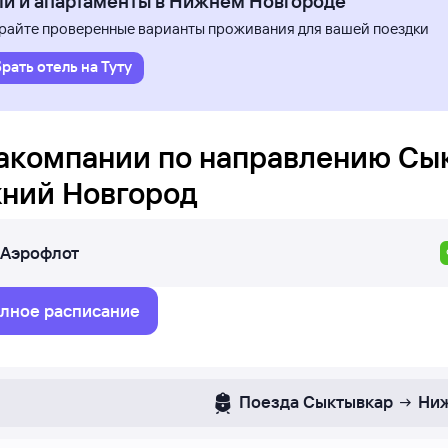
ли и апартаменты в Нижнем Новгороде
айте проверенные варианты проживания для вашей поездки
рать отель на Туту
акомпании по направлению
Сы
ний Новгород
Аэрофлот
лное расписание
Поезда
Сыктывкар
Ниж