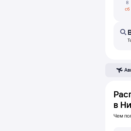
8
сб
Т
Ав
Рас
в Н
Чем по
В блок