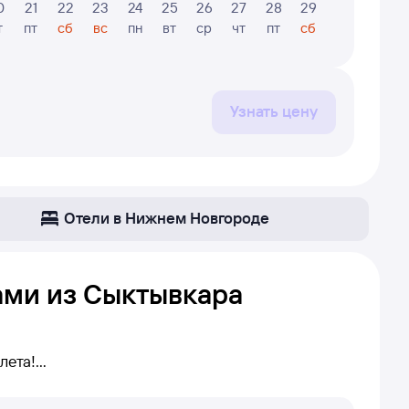
0
21
22
23
24
25
26
27
28
29
30
31
т
пт
сб
вс
пн
вт
ср
чт
пт
сб
вс
пн
Узнать цену
Отели в Нижнем Новгороде
ами из Сыктывкара
лета!
по маршруту Сыктывкар — Нижний Новгород.