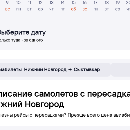
9
10
11
12
13
14
15
16
17
18
19
2
вс
пн
вт
ср
чт
пт
сб
вс
пн
вт
ср
ч
Выберите дату
олько туда • за одного
иабилеты
Нижний Новгород
Сыктывкар
писание самолетов с пересадк
ижний Новгород
лезны рейсы с пересадками? Прежде всего цена авиаби
е нижевы можете увидеть только рейсы с пересадками 