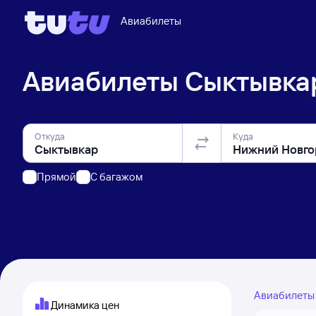
Авиабилеты
Авиабилеты
Сыктывка
Откуда
Куда
Прямой
C багажом
Авиабилет
Динамика цен