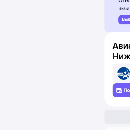
Оте
Выбир
Выб
Ави
Ниж
По