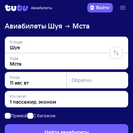
Войти
Авиабилеты
Авиабилеты
Шуя
Мста
Откуда
Куда
Когда
Обратно
Кто летит
Прямой
C багажом
Найти авиабилеты