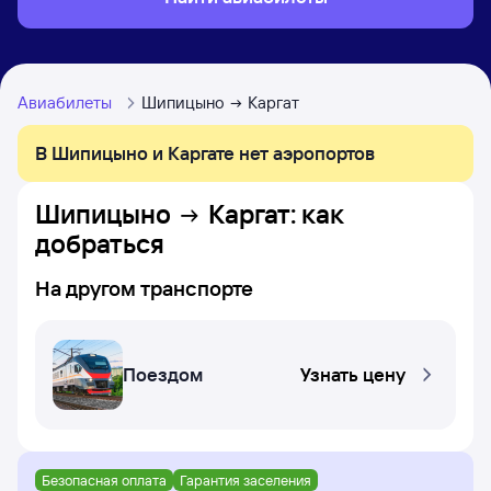
Авиабилеты
Шипицыно
Каргат
В Шипицыно и Каргате нет аэропортов
Шипицыно
Каргат
: как
добраться
На другом транспорте
Поездом
Узнать цену
Безопасная оплата
Гарантия заселения