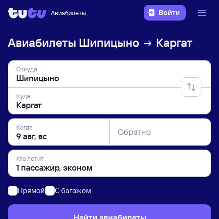
Войти
Авиабилеты
Авиабилеты
Шипицыно
Каргат
Откуда
Куда
Когда
Обратно
Кто летит
Прямой
C багажом
Найти авиабилеты