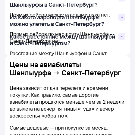
Шанлыурфы в Санкт-Петербург?
Прямых рейсов между городами пока нет.
Из какого аэропорта Шанлыурфы
можно улететь в Санкт-Петербург?
Прямых рейсов по маршруту Шанлыурфа -
Какое расстояние между Шанлыурфой
Санкт-Петербург нет.
и Санкт-Петербургом?
Расстояние между Шанлыурфой и Санкт-
Петербургом составляет 2 601 км.
Цены на
авиабилеты
Шанлыурфа → Санкт-Петербург
Цена зависит от дня перелета и времени
покупки. Как правило, самые дорогие
авиабилеты продаются меньше чем за 2 недели
до вылета на вечер пятницы «туда» и вечер
воскресенья «обратно».
Самые дешевые — при покупке за месяц,
с утренними вылетами в середине недели.