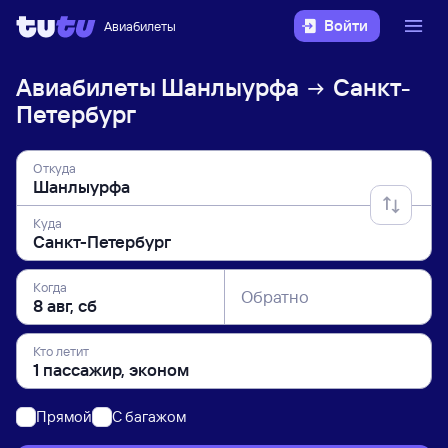
Войти
Авиабилеты
Авиабилеты
Шанлыурфа
Санкт-
Петербург
Откуда
Куда
Когда
Обратно
Кто летит
Прямой
C багажом