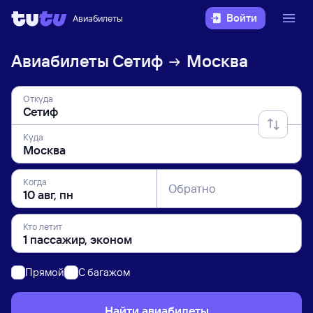
Войти
Авиабилеты
Авиабилеты
Сетиф
Москва
Откуда
Куда
Когда
Обратно
Кто летит
Прямой
C багажом
Найти авиабилеты