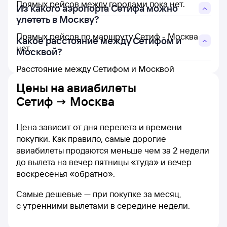
Прямых рейсов между городами пока нет.
Из какого аэропорта Сетифа можно
улететь в Москву?
Прямых рейсов по маршруту Сетиф - Москва
Какое расстояние между Сетифом и
нет.
Москвой?
Расстояние между Сетифом и Москвой
составляет 3 253 км.
Цены на
авиабилеты
Сетиф → Москва
Цена зависит от дня перелета и времени
покупки. Как правило, самые дорогие
авиабилеты продаются меньше чем за 2 недели
до вылета на вечер пятницы «туда» и вечер
воскресенья «обратно».
Самые дешевые — при покупке за месяц,
с утренними вылетами в середине недели.