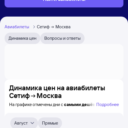
Авиабилеты
Сетиф
Москва
Динамика цен
Вопросы и ответы
Динамика цен на авиабилеты
Сетиф
Москва
На графике отмечены дни с
самыми дешёвыми
Подробнее
билетами на самолёт из Сетифа в Москву, а также
видно, каким образом
приблизительно
меняется цена
на ближайшие пять месяцев. Выберите день,
Август
Прямые
перейдите по клику к поиску билетов на нужный рейс и