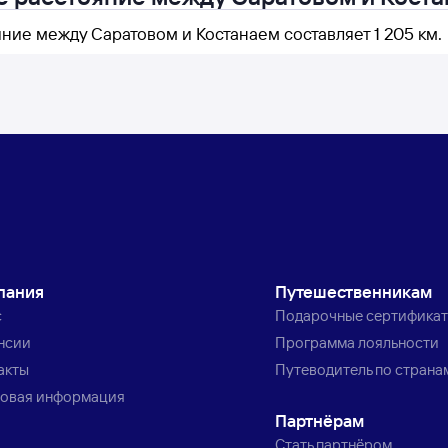
ние между Саратовом и Костанаем составляет 1 205 км.
пания
Путешественникам
с
Подарочные сертифика
нсии
Программа лояльности
акты
Путеводитель по страна
овая информация
Партнёрам
Стать партнёром