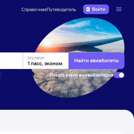
Войти
Справочная
Путеводитель
Кто летит
Найти авиабилеты
Искать отели в новой вкладке