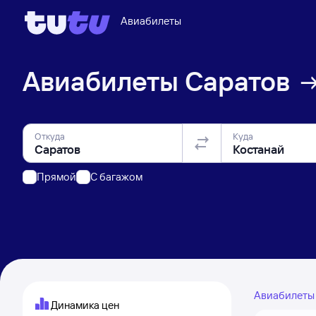
Авиабилеты
Авиабилеты
Саратов
Откуда
Куда
Прямой
C багажом
Авиабилет
Динамика цен