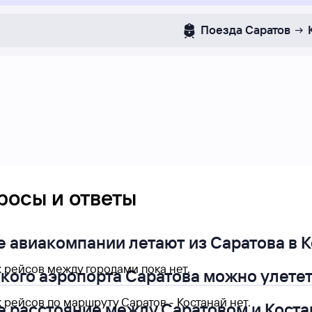
Поезда
Саратов
росы и ответы
е авиакомпании летают из Саратова в 
 рейсов между городами пока нет.
акого аэропорта Саратова можно улетет
рейсов по маршруту Саратов - Костанай нет.
е расстояние между Саратовом и Кост