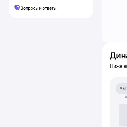
Вопросы и ответы
Дин
Ниже в
приме
на сам
Авг
На диа
А
была а
Если ни
полност