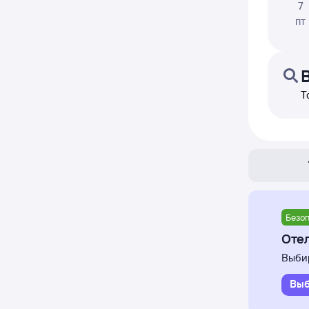
7
пт
Т
Безоп
Отел
Выбир
Выб