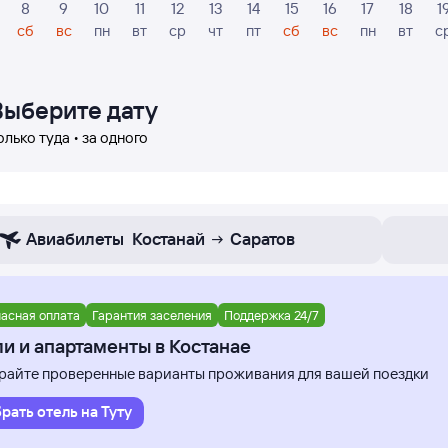
8
9
10
11
12
13
14
15
16
17
18
1
сб
вс
пн
вт
ср
чт
пт
сб
вс
пн
вт
с
Выберите дату
олько туда • за одного
Авиабилеты
Костанай
Саратов
асная оплата
Гарантия заселения
Поддержка 24/7
и и апартаменты в Костанае
айте проверенные варианты проживания для вашей поездки
рать отель на Туту