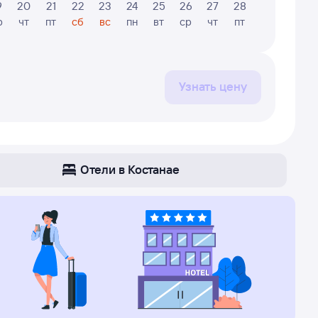
9
20
21
22
23
24
25
26
27
28
29
30
р
чт
пт
сб
вс
пн
вт
ср
чт
пт
сб
вс
Узнать цену
Отели в Костанае