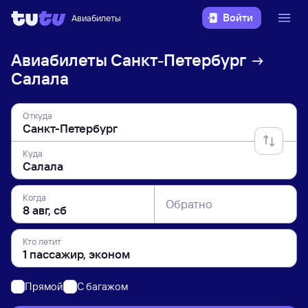
Войти
Авиабилеты
Авиабилеты
Санкт-Петербург
Салала
Откуда
Куда
Когда
Обратно
Кто летит
Прямой
C багажом